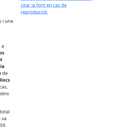
citar la font en cas de
reproducció.
s i una
 a
os
el
e
la
a de
llocs
cas,
 dins
total
s va
 S9,