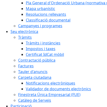
Pla General d'Ordenació Urbana (normativa 
Mapa urbanístic
Resolucions rellevants
Classificació documental
Campanyes i programes
Seu electrònica
Tràmits
Tràmits i instàncies
Impostos i taxes
Certificat IdCat mòbil
Contractació pública
Factures
Tauler d'anuncis
Carpeta ciutadana
Notificacions electròniques
Validador de documents electrònics
Finestreta Única Empresarial (FUE)
Catàleg de Serveis
Participació