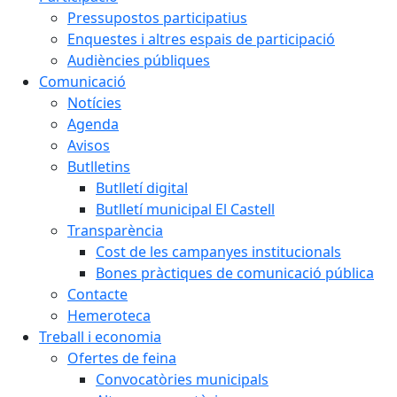
Pressupostos participatius
Enquestes i altres espais de participació
Audiències públiques
Comunicació
Notícies
Agenda
Avisos
Butlletins
Butlletí digital
Butlletí municipal El Castell
Transparència
Cost de les campanyes institucionals
Bones pràctiques de comunicació pública
Contacte
Hemeroteca
Treball i economia
Ofertes de feina
Convocatòries municipals