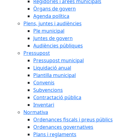
Regidories i àrees municipals
Òrgans de govern
Agenda política
Plens, juntes i audiències
Ple municipal
Juntes de govern
Audiències públiques
Pressupost
Pressupost municipal
Liquidació anual
Plantilla municipal
Convenis
Subvencions
Contractació pública
Inventari
Normativa
Ordenances fiscals i preus públics
Ordenances governatives
Plans i reglaments