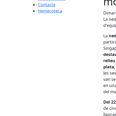
mó
Contacte
Hemeroteca
Dimart
La ned
d'equi
La
ned
partic
Singa
destac
relleu
plata,
les se
van se
en una
del m
Del 22
de cin
llança