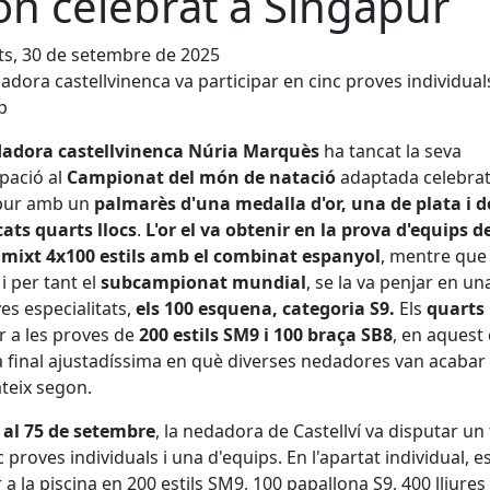
n celebrat a Singapur
s, 30 de setembre de 2025
adora castellvinenca va participar en cinc proves individual
p
adora castellvinenca Núria Marquès
ha tancat la seva
ipació al
Campionat del món de natació
adaptada celebrat
pur amb un
palmarès d'una medalla d'or, una de plata i d
ats quarts llocs
.
L'or el va obtenir en la prova d'equips d
 mixt 4x100 estils amb el combinat espanyol
, mentre qu
i per tant el
subcampionat mundial
, se la va penjar en un
ves especialitats,
els 100 esquena, categoria S9.
Els
quarts 
r a les proves de
200 estils
SM9 i 100 braça SB8
, en aquest 
 final ajustadíssima en què diverses nedadores van acabar
ateix segon.
 al 75 de setembre
, la nedadora de Castellví va disputar un 
c proves individuals i una d'equips. En l'apartat individual, e
r a la piscina en 200 estils SM9, 100 papallona S9, 400 lliures