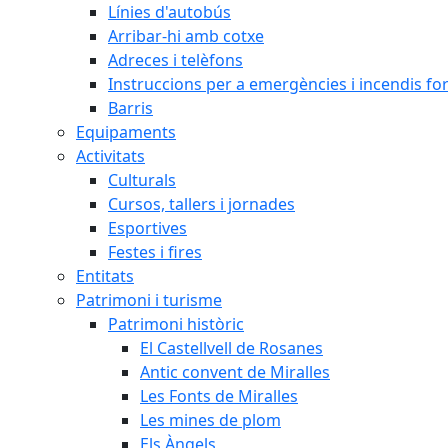
Línies d'autobús
Arribar-hi amb cotxe
Adreces i telèfons
Instruccions per a emergències i incendis for
Barris
Equipaments
Activitats
Culturals
Cursos, tallers i jornades
Esportives
Festes i fires
Entitats
Patrimoni i turisme
Patrimoni històric
El Castellvell de Rosanes
Antic convent de Miralles
Les Fonts de Miralles
Les mines de plom
Els Àngels