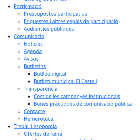
Participació
Pressupostos participatius
Enquestes i altres espais de participació
Audiències públiques
Comunicació
Notícies
Agenda
Avisos
Butlletins
Butlletí digital
Butlletí municipal El Castell
Transparència
Cost de les campanyes institucionals
Bones pràctiques de comunicació pública
Contacte
Hemeroteca
Treball i economia
Ofertes de feina