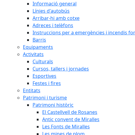
Informació general
Línies d'autobús
Arribar-hi amb cotxe
Adreces i telèfons
Instruccions per a emergències i incendis for
Barris
Equipaments
Activitats
Culturals
Cursos, tallers i jornades
Esportives
Festes i fires
Entitats
Patrimoni i turisme
Patrimoni històric
El Castellvell de Rosanes
Antic convent de Miralles
Les Fonts de Miralles
Les mines de plom