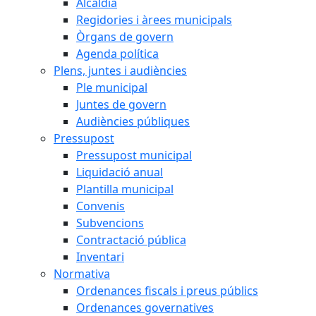
Alcaldia
Regidories i àrees municipals
Òrgans de govern
Agenda política
Plens, juntes i audiències
Ple municipal
Juntes de govern
Audiències públiques
Pressupost
Pressupost municipal
Liquidació anual
Plantilla municipal
Convenis
Subvencions
Contractació pública
Inventari
Normativa
Ordenances fiscals i preus públics
Ordenances governatives