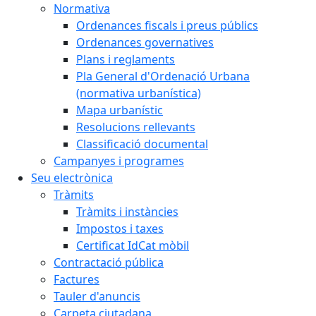
Normativa
Ordenances fiscals i preus públics
Ordenances governatives
Plans i reglaments
Pla General d'Ordenació Urbana
(normativa urbanística)
Mapa urbanístic
Resolucions rellevants
Classificació documental
Campanyes i programes
Seu electrònica
Tràmits
Tràmits i instàncies
Impostos i taxes
Certificat IdCat mòbil
Contractació pública
Factures
Tauler d'anuncis
Carpeta ciutadana