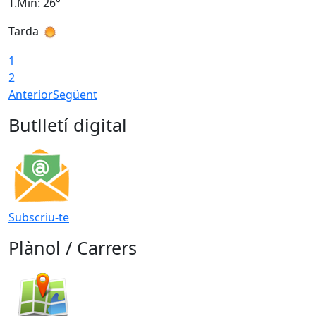
T.Min: 26°
T
Tarda
T
1
2
Anterior
Següent
Butlletí digital
Subscriu-te
Plànol / Carrers