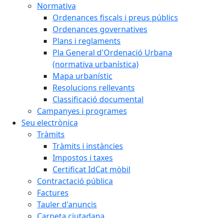
Normativa
Ordenances fiscals i preus públics
Ordenances governatives
Plans i reglaments
Pla General d'Ordenació Urbana
(normativa urbanística)
Mapa urbanístic
Resolucions rellevants
Classificació documental
Campanyes i programes
Seu electrònica
Tràmits
Tràmits i instàncies
Impostos i taxes
Certificat IdCat mòbil
Contractació pública
Factures
Tauler d'anuncis
Carpeta ciutadana