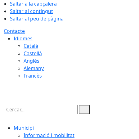
Saltar a la capçalera
Saltar al contingut
Saltar al peu de pàgina
Contacte
Idiomes
Català
Castellà
Anglès
Alemany
Francès
08.08.2026 | 16:43
Cercar:
Municipi
Informació i mobilitat