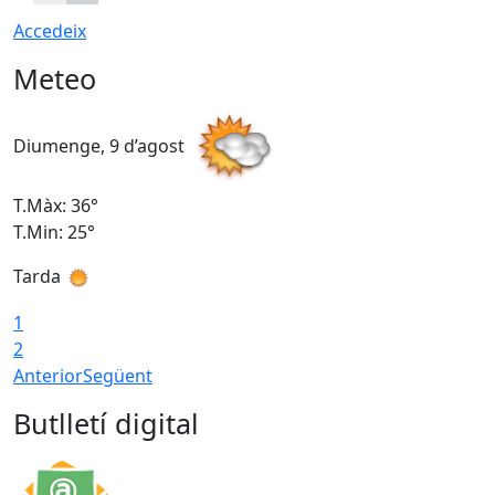
Accedeix
Meteo
Diumenge, 9 d’agost
D
T.Màx: 36°
T
T.Min: 25°
T
Tarda
T
1
2
Anterior
Següent
Butlletí digital