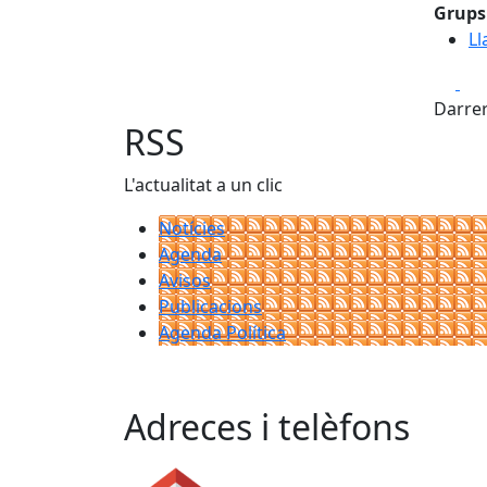
Grups 
Ll
Fa
Darrer
RSS
L'actualitat a un clic
Notícies
Agenda
Avisos
Publicacions
Agenda Política
Adreces i telèfons