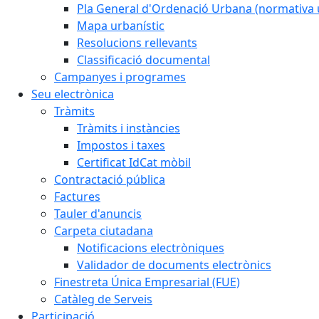
Pla General d'Ordenació Urbana (normativa 
Mapa urbanístic
Resolucions rellevants
Classificació documental
Campanyes i programes
Seu electrònica
Tràmits
Tràmits i instàncies
Impostos i taxes
Certificat IdCat mòbil
Contractació pública
Factures
Tauler d'anuncis
Carpeta ciutadana
Notificacions electròniques
Validador de documents electrònics
Finestreta Única Empresarial (FUE)
Catàleg de Serveis
Participació