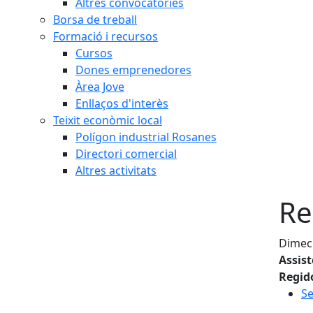
Altres convocatòries
Borsa de treball
Formació i recursos
Cursos
Dones emprenedores
Àrea Jove
Enllaços d'interès
Teixit econòmic local
Polígon industrial Rosanes
Directori comercial
Altres activitats
Re
Dimecr
Assis
Regid
Se