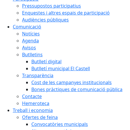
Pressupostos participatius
Enquestes i altres espais de participació
Audiències públiques
Comunicació
Notícies
Agenda
Avisos
Butlletins
Butlletí digital
Butlletí municipal El Castell
Transparència
Cost de les campanyes institucionals
Bones pràctiques de comunicació pública
Contacte
Hemeroteca
Treball i economia
Ofertes de feina
Convocatòries municipals