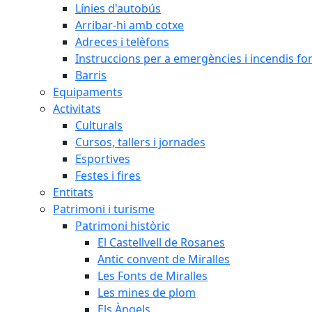
Línies d'autobús
Arribar-hi amb cotxe
Adreces i telèfons
Instruccions per a emergències i incendis for
Barris
Equipaments
Activitats
Culturals
Cursos, tallers i jornades
Esportives
Festes i fires
Entitats
Patrimoni i turisme
Patrimoni històric
El Castellvell de Rosanes
Antic convent de Miralles
Les Fonts de Miralles
Les mines de plom
Els Àngels