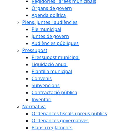
Regidories i àrees municipals
Òrgans de govern
Agenda política
Plens, juntes i audiències
Ple municipal
Juntes de govern
Audiències públiques
Pressupost
Pressupost municipal
Liquidació anual
Plantilla municipal
Convenis
Subvencions
Contractació pública
Inventari
Normativa
Ordenances fiscals i preus públics
Ordenances governatives
Plans i reglaments