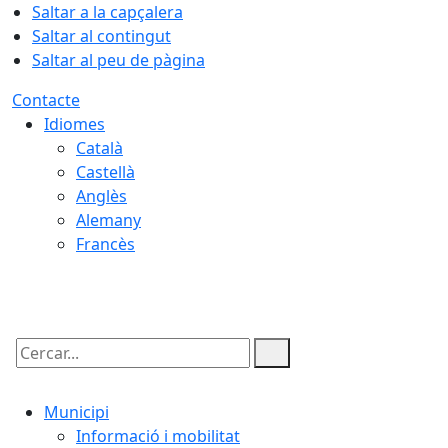
Saltar a la capçalera
Saltar al contingut
Saltar al peu de pàgina
Contacte
Idiomes
Català
Castellà
Anglès
Alemany
Francès
08.08.2026 | 12:06
Cercar:
Municipi
Informació i mobilitat