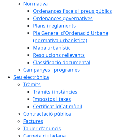
Normativa
Ordenances fiscals i preus públics
Ordenances governatives
Plans i reglaments
Pla General d'Ordenació Urbana
(normativa urbanística)
Mapa urbanístic
Resolucions rellevants
Classificació documental
Campanyes i programes
Seu electrònica
Tràmits
Tràmits i instàncies
Impostos i taxes
Certificat IdCat mòbil
Contractació pública
Factures
Tauler d'anuncis
Carpeta ciutadana