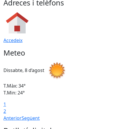
Adreces i telèfons
Accedeix
Meteo
Dissabte, 8 d’agost
D
T.Màx: 34°
T
T.Min: 24°
T
1
2
Anterior
Següent