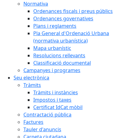
Normativa
Ordenances fiscals i preus públics
Ordenances governatives
Plans i reglaments
Pla General d'Ordenació Urbana
(normativa urbanística)
Mapa urbanístic
Resolucions rellevants
Classificació documental
Campanyes i programes
Seu electrònica
Tràmits
Tràmits i instàncies
Impostos i taxes
Certificat IdCat mòbil
Contractació pública
Factures
Tauler d'anuncis
Carpeta ciutadana