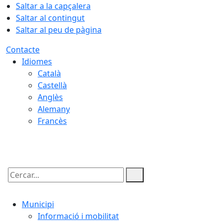
Saltar a la capçalera
Saltar al contingut
Saltar al peu de pàgina
Contacte
Idiomes
Català
Castellà
Anglès
Alemany
Francès
07.08.2026 | 01:51
Cercar:
Municipi
Informació i mobilitat