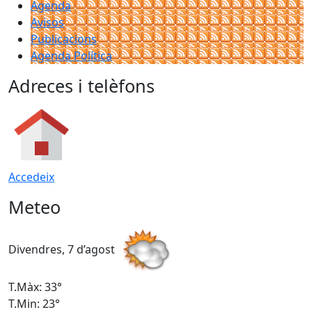
Agenda
Avisos
Publicacions
Agenda Política
Adreces i telèfons
Accedeix
Meteo
Divendres, 7 d’agost
D
T.Màx: 33°
T
T.Min: 23°
T