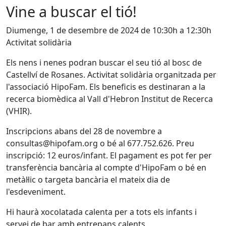
Vine a buscar el tió!
Diumenge, 1 de desembre de 2024 de 10:30h a 12:30h
Activitat solidària
Els nens i nenes podran buscar el seu tió al bosc de
Castellví de Rosanes. Activitat solidària organitzada per
l'associació HipoFam. Els beneficis es destinaran a la
recerca biomèdica al Vall d'Hebron Institut de Recerca
(VHIR).
Inscripcions abans del 28 de novembre a
consultas@hipofam.org o bé al 677.752.626. Preu
inscripció: 12 euros/infant. El pagament es pot fer per
transferència bancària al compte d'HipoFam o bé en
metàl·lic o targeta bancària el mateix dia de
l'esdeveniment.
Hi haurà xocolatada calenta per a tots els infants i
servei de bar amb entrepans calents.