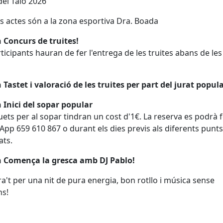
del Taió 2026
ls actes són a la zona esportiva Dra. Boada
 Concurs de truites!
rticipants hauran de fer l'entrega de les truites abans de les
h
 Tastet i valoració de les truites per part del jurat popul
 Inici del sopar popular
quets per al sopar tindran un cost d'1€. La reserva es podrà 
pp 659 610 867 o durant els dies previs als diferents punts
ats.
h Comença la gresca amb DJ Pablo!
a't per una nit de pura energia, bon rotllo i música sense
ns!