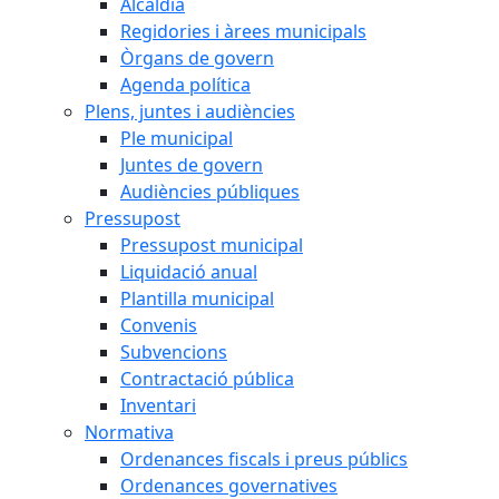
Alcaldia
Regidories i àrees municipals
Òrgans de govern
Agenda política
Plens, juntes i audiències
Ple municipal
Juntes de govern
Audiències públiques
Pressupost
Pressupost municipal
Liquidació anual
Plantilla municipal
Convenis
Subvencions
Contractació pública
Inventari
Normativa
Ordenances fiscals i preus públics
Ordenances governatives