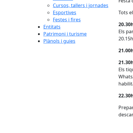
Festa 
Cursos, tallers i jornades
Esportives
Tots e
Festes i fires
20.30h
Entitats
Els pa
Patrimoni i turisme
20.15
Plànols i guies
21.00h
21.30h
Els ti
WhatsA
habilit
22.30
Prepar
desca