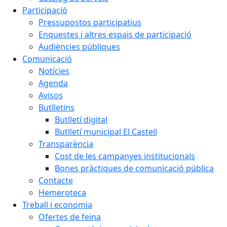
Participació
Pressupostos participatius
Enquestes i altres espais de participació
Audiències públiques
Comunicació
Notícies
Agenda
Avisos
Butlletins
Butlletí digital
Butlletí municipal El Castell
Transparència
Cost de les campanyes institucionals
Bones pràctiques de comunicació pública
Contacte
Hemeroteca
Treball i economia
Ofertes de feina