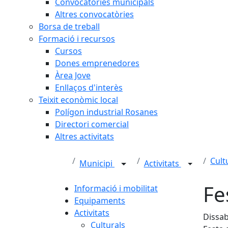
Convocatòries municipals
Altres convocatòries
Borsa de treball
Formació i recursos
Cursos
Dones emprenedores
Àrea Jove
Enllaços d'interès
Teixit econòmic local
Polígon industrial Rosanes
Directori comercial
Altres activitats
Cult
Municipi
Activitats
Fe
Informació i mobilitat
Equipaments
Activitats
Dissab
Culturals