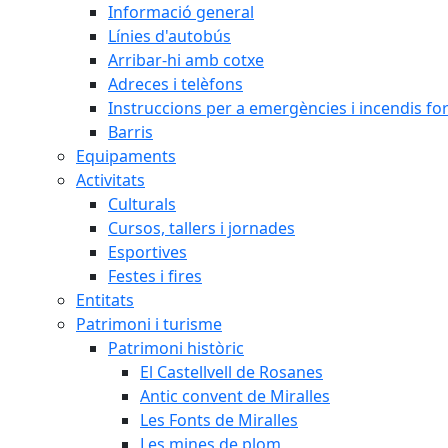
Informació general
Línies d'autobús
Arribar-hi amb cotxe
Adreces i telèfons
Instruccions per a emergències i incendis for
Barris
Equipaments
Activitats
Culturals
Cursos, tallers i jornades
Esportives
Festes i fires
Entitats
Patrimoni i turisme
Patrimoni històric
El Castellvell de Rosanes
Antic convent de Miralles
Les Fonts de Miralles
Les mines de plom