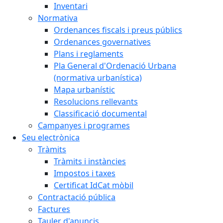
Inventari
Normativa
Ordenances fiscals i preus públics
Ordenances governatives
Plans i reglaments
Pla General d'Ordenació Urbana
(normativa urbanística)
Mapa urbanístic
Resolucions rellevants
Classificació documental
Campanyes i programes
Seu electrònica
Tràmits
Tràmits i instàncies
Impostos i taxes
Certificat IdCat mòbil
Contractació pública
Factures
Tauler d'anuncis