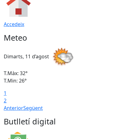
Accedeix
Meteo
Dimarts, 11 d’agost
D
T.Màx: 32°
T
T.Min: 26°
T
1
2
Anterior
Següent
Butlletí digital