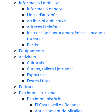
Informació i mobilitat
Informació general
Línies d'autobús
Arribar-hi amb cotxe
Adreces i telèfons
Instruccions per a emergències i incendis
forestals
Barris
Equipaments
Activitats
Culturals
Cursos, tallers i jornades
Esportives
Festes i fires
Entitats
Patrimoni i turisme
Patrimoni històric
El Castellvell de Rosanes
Antic convent de Miralles