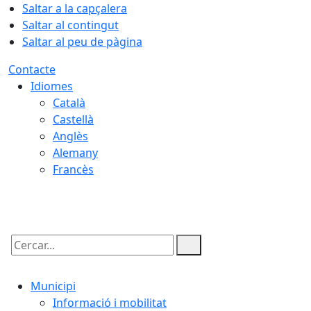
Saltar a la capçalera
Saltar al contingut
Saltar al peu de pàgina
Contacte
Idiomes
Català
Castellà
Anglès
Alemany
Francès
07.08.2026 | 06:54
Cercar:
Municipi
Informació i mobilitat