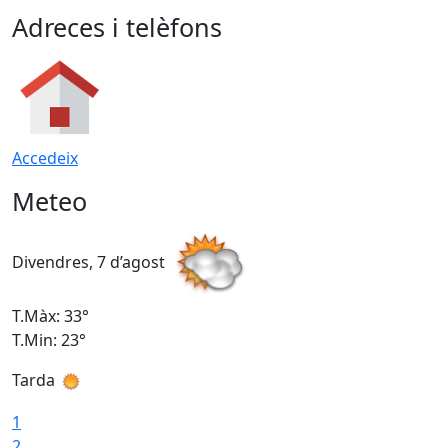
Adreces i telèfons
Accedeix
Meteo
Divendres, 7 d’agost
D
T.Màx: 33°
T
T.Min: 23°
T
Tarda
1
2