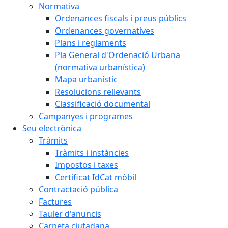
Normativa
Ordenances fiscals i preus públics
Ordenances governatives
Plans i reglaments
Pla General d'Ordenació Urbana
(normativa urbanística)
Mapa urbanístic
Resolucions rellevants
Classificació documental
Campanyes i programes
Seu electrònica
Tràmits
Tràmits i instàncies
Impostos i taxes
Certificat IdCat mòbil
Contractació pública
Factures
Tauler d'anuncis
Carpeta ciutadana