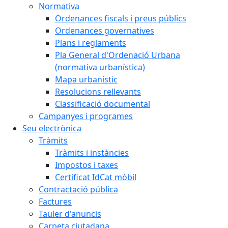
Normativa
Ordenances fiscals i preus públics
Ordenances governatives
Plans i reglaments
Pla General d'Ordenació Urbana
(normativa urbanística)
Mapa urbanístic
Resolucions rellevants
Classificació documental
Campanyes i programes
Seu electrònica
Tràmits
Tràmits i instàncies
Impostos i taxes
Certificat IdCat mòbil
Contractació pública
Factures
Tauler d'anuncis
Carpeta ciutadana