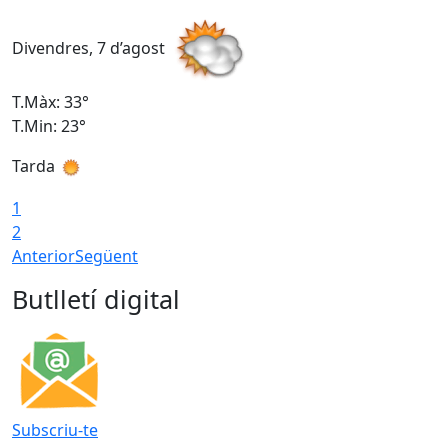
Divendres, 7 d’agost
D
T.Màx: 33°
T
T.Min: 23°
T
Tarda
1
2
Anterior
Següent
Butlletí digital
Subscriu-te