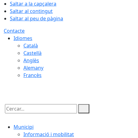
Saltar a la capçalera
Saltar al contingut
Saltar al peu de pàgina
Contacte
Idiomes
Català
Castellà
Anglès
Alemany
Francès
06.08.2026 | 18:36
Cercar:
Municipi
Informació i mobilitat