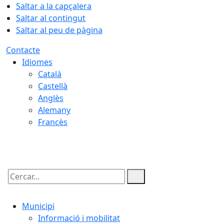
Saltar a la capçalera
Saltar al contingut
Saltar al peu de pàgina
Contacte
Idiomes
Català
Castellà
Anglès
Alemany
Francès
07.08.2026 | 22:41
Cercar:
Municipi
Informació i mobilitat