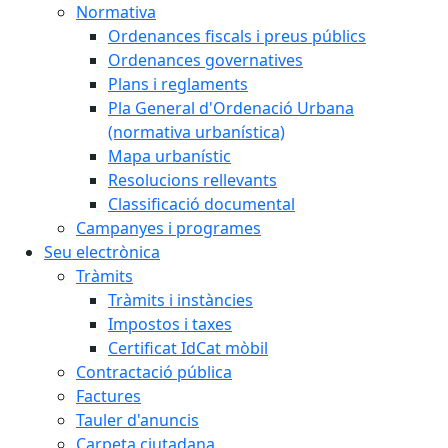
Normativa
Ordenances fiscals i preus públics
Ordenances governatives
Plans i reglaments
Pla General d'Ordenació Urbana
(normativa urbanística)
Mapa urbanístic
Resolucions rellevants
Classificació documental
Campanyes i programes
Seu electrònica
Tràmits
Tràmits i instàncies
Impostos i taxes
Certificat IdCat mòbil
Contractació pública
Factures
Tauler d'anuncis
Carpeta ciutadana