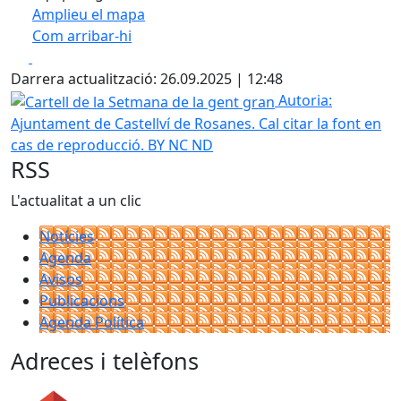
Amplieu el mapa
Com arribar-hi
Leaflet
| ©
OpenStreetMap
contributors
Facebook
X
+
Darrera actualització: 26.09.2025 | 12:48
−
Cartell de la Setmana de la gent gran
Autoria:
Ajuntament de Castellví de Rosanes. Cal citar la font en
cas de reproducció. BY NC ND
RSS
L'actualitat a un clic
Notícies
Agenda
Avisos
Publicacions
Agenda Política
Adreces i telèfons