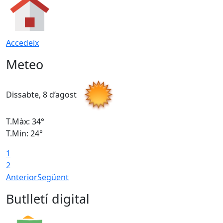
Accedeix
Meteo
Dissabte, 8 d’agost
D
T.Màx: 34°
T
T.Min: 24°
T
1
2
Anterior
Següent
Butlletí digital