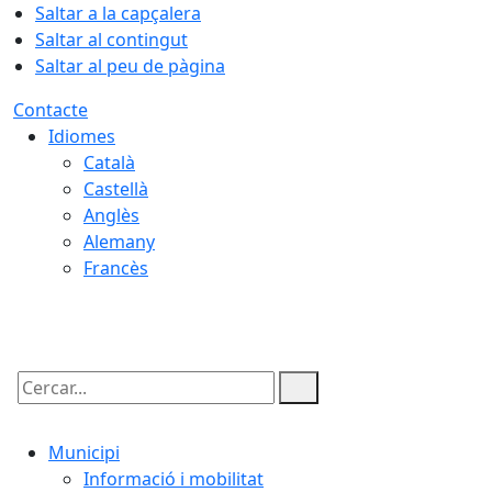
Saltar a la capçalera
Saltar al contingut
Saltar al peu de pàgina
Contacte
Idiomes
Català
Castellà
Anglès
Alemany
Francès
08.08.2026 | 08:12
Cercar:
Municipi
Informació i mobilitat