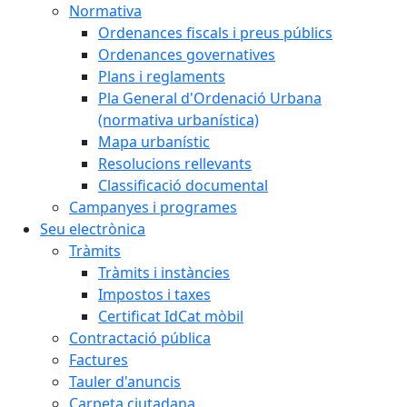
Normativa
Ordenances fiscals i preus públics
Ordenances governatives
Plans i reglaments
Pla General d'Ordenació Urbana
(normativa urbanística)
Mapa urbanístic
Resolucions rellevants
Classificació documental
Campanyes i programes
Seu electrònica
Tràmits
Tràmits i instàncies
Impostos i taxes
Certificat IdCat mòbil
Contractació pública
Factures
Tauler d'anuncis
Carpeta ciutadana