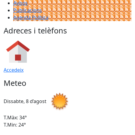
Avisos
Publicacions
Agenda Política
Adreces i telèfons
Accedeix
Meteo
Dissabte, 8 d’agost
D
T.Màx: 34°
T
T.Min: 24°
T