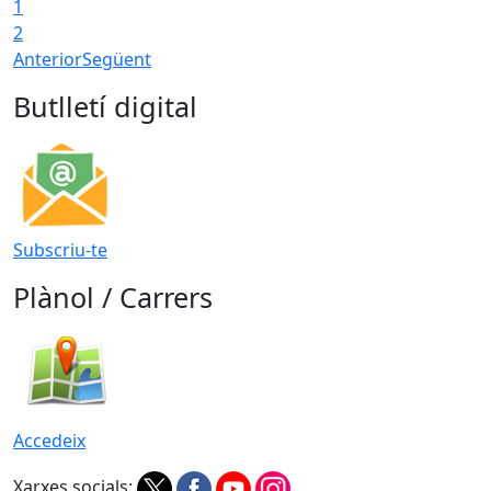
1
2
Anterior
Següent
Butlletí digital
Subscriu-te
Plànol / Carrers
Accedeix
Xarxes socials: