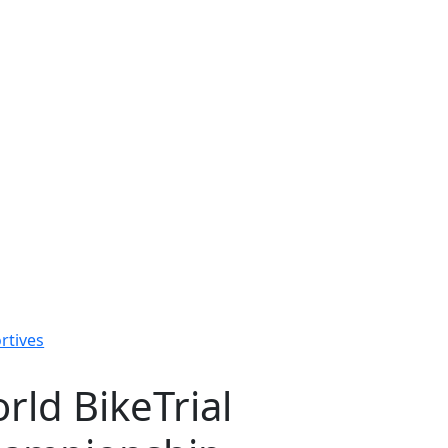
rtives
rld BikeTrial