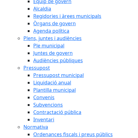
Equip de govern
Alcaldia
Regidories i àrees municipals
Òrgans de govern
Agenda política
Plens, juntes i audiències
Ple municipal
Juntes de govern
Audiències públiques
Pressupost
Pressupost municipal
Liquidació anual
Plantilla municipal
Convenis
Subvencions
Contractació pública
Inventari
Normativa
Ordenances fiscals i preus públics