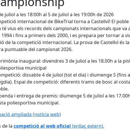
ampionship
e juliol a les 18:00h al 5 de juliol a les 19:00h de 2026
petició internacional de BikeTrial torna a Castellví! El poble
 té vius els records dels campionats internacionals que va a
 1994 i fins a primers dels 2000, i es prepara per tornar a vi
ió de la competició internacional. La prova de Castellví és la
a puntuable del campionat 2026.
rimònia inaugural: divendres 3 de juliol a les 18.00h a la pis
liesportiva municipal
mpetició: dissabte 4 de juliol (tot el dia) i diumenge 5 (fins a
gdia). Espai de competició: diferents trams de bosc al costa
ble.
oenda i entrega de premis: diumenge 5 de juliol a les 17.00h
sta poliesportiva municipal.
mació ampliada
(notícia web)
s de la
competició al web oficial
(enllaç extern).