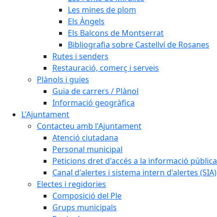
Les mines de plom
Els Àngels
Els Balcons de Montserrat
Bibliografia sobre Castellví de Rosanes
Rutes i senders
Restauració, comerç i serveis
Plànols i guies
Guia de carrers / Plànol
Informació geogràfica
L'Ajuntament
Contacteu amb l'Ajuntament
Atenció ciutadana
Personal municipal
Peticions dret d'accés a la informació pública
Canal d'alertes i sistema intern d'alertes (SIA)
Electes i regidories
Composició del Ple
Grups municipals