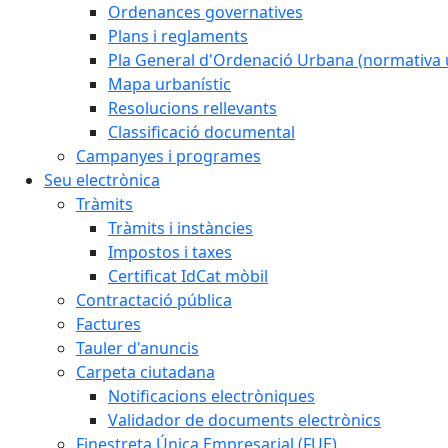
Ordenances governatives
Plans i reglaments
Pla General d'Ordenació Urbana (normativa 
Mapa urbanístic
Resolucions rellevants
Classificació documental
Campanyes i programes
Seu electrònica
Tràmits
Tràmits i instàncies
Impostos i taxes
Certificat IdCat mòbil
Contractació pública
Factures
Tauler d'anuncis
Carpeta ciutadana
Notificacions electròniques
Validador de documents electrònics
Finestreta Única Empresarial (FUE)