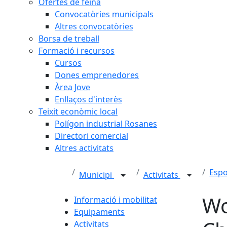
Ofertes de feina
Convocatòries municipals
Altres convocatòries
Borsa de treball
Formació i recursos
Cursos
Dones emprenedores
Àrea Jove
Enllaços d'interès
Teixit econòmic local
Polígon industrial Rosanes
Directori comercial
Altres activitats
Espo
Municipi
Activitats
Wo
Informació i mobilitat
Equipaments
Activitats