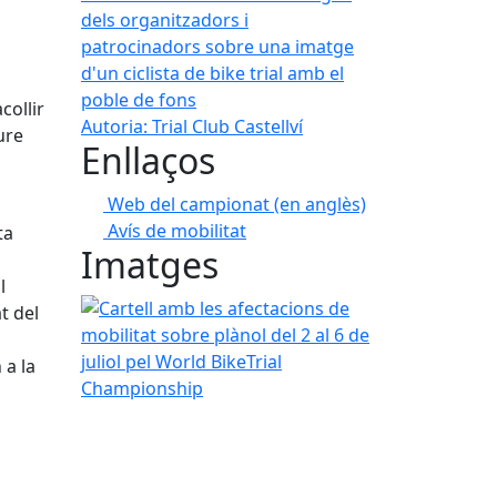
collir
Autoria: Trial Club Castellví
ure
Enllaços
Web del campionat (en anglès)
Avís de mobilitat
ta
Imatges
l
Cartell amb les afectacions de mobilitat sobre plà
t del
 a la