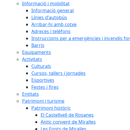
Informació i mobilitat
Informació general
Línies d'autobús
Arribar-hi amb cotxe
Adreces i telèfons
Instruccions per a emergències i incendis for
Barris
Equipaments
Activitats
Culturals
Cursos, tallers i jornades
Esportives
Festes i fires
Entitats
Patrimoni i turisme
Patrimoni històric
El Castellvell de Rosanes
Antic convent de Miralles
Les Fonts de Miralles