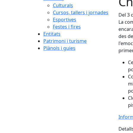
Ch
Culturals
Cursos, tallers i jornades
Del 3 d
Esportives
La com
Festes i fires
encara
Entitats
des de
Patrimoni i turisme
l'emoc
Plànols i guies
primer
Ce
po
Co
mi
po
Cl
pi
Infor
Detall