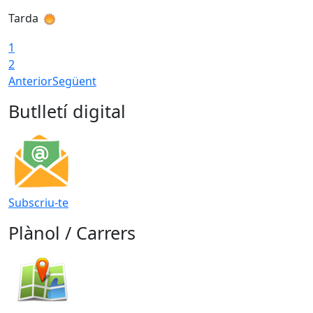
Tarda
T
1
2
Anterior
Següent
Butlletí digital
Subscriu-te
Plànol / Carrers