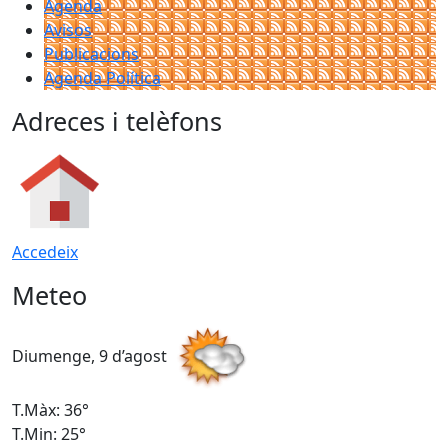
Agenda
Avisos
Publicacions
Agenda Política
Adreces i telèfons
Accedeix
Meteo
Diumenge, 9 d’agost
D
T.Màx: 36°
T
T.Min: 25°
T