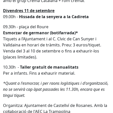
amb el grup Crema Catalana + rom cremat
Divendres 11 de setembre
09.00h -
Hissada de la senyera a la Cadireta
09.30h - plaça del Roure
Esmorzar de germanor (botifarrada)*
Tiquets a l’Ajuntament i al C. Cívic de Can Sunyer i
Valldaina en horari de tràmits. Preu: 3 euros/tiquet.
Venda del 3 al 10 de setembre o fins a exhaurir-los
(places limitades).
10.30h -
Taller gratuït de manualitats
Per a infants. Fins a exhaurir material.
*Quant a l'esmorzar, i per raons logístiques i d'organització,
no se servirà cap àpat passades les 11.30h, encara que es
tingui tiquet.
Organitza: Ajuntament de Castellví de Rosanes. Amb la
col·laboració de l'AEC La Trampolina