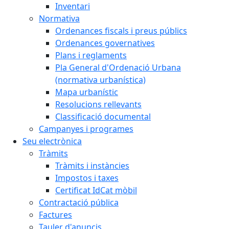
Inventari
Normativa
Ordenances fiscals i preus públics
Ordenances governatives
Plans i reglaments
Pla General d'Ordenació Urbana
(normativa urbanística)
Mapa urbanístic
Resolucions rellevants
Classificació documental
Campanyes i programes
Seu electrònica
Tràmits
Tràmits i instàncies
Impostos i taxes
Certificat IdCat mòbil
Contractació pública
Factures
Tauler d'anuncis