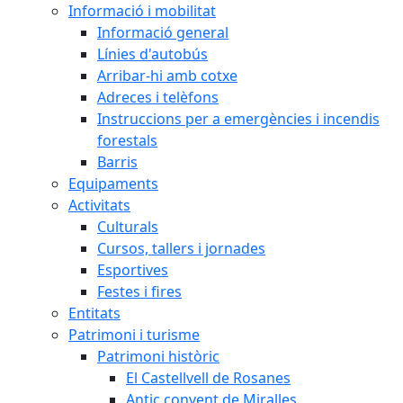
Informació i mobilitat
Informació general
Línies d'autobús
Arribar-hi amb cotxe
Adreces i telèfons
Instruccions per a emergències i incendis
forestals
Barris
Equipaments
Activitats
Culturals
Cursos, tallers i jornades
Esportives
Festes i fires
Entitats
Patrimoni i turisme
Patrimoni històric
El Castellvell de Rosanes
Antic convent de Miralles