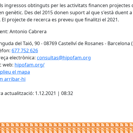
s ingressos obtinguts per les activitats financen projectes 
en genètic. Des del 2015 donen suport al que s'està duent a
. El projecte de recerca es preveu que finalitzi el 2021.
ent: Antonio Cabrera
nguda del Taió, 90 - 08769 Castellví de Rosanes - Barcelona 
èfon:
677 752 626
eça electrònica:
consultas@hipofam.org
c web:
hipofam.org/
plieu el mapa
 arribar-hi
cebook
X
a actualització: 1.12.2021 | 08:32