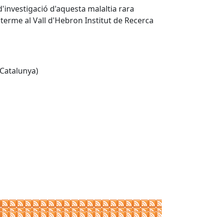
d'investigació d'aquesta malaltia rara
 terme al Vall d'Hebron Institut de Recerca
(Catalunya)
Leaflet
| ©
OpenStreetMap
contributors