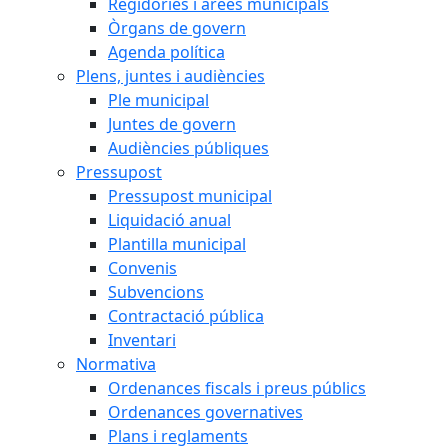
Regidories i àrees municipals
Òrgans de govern
Agenda política
Plens, juntes i audiències
Ple municipal
Juntes de govern
Audiències públiques
Pressupost
Pressupost municipal
Liquidació anual
Plantilla municipal
Convenis
Subvencions
Contractació pública
Inventari
Normativa
Ordenances fiscals i preus públics
Ordenances governatives
Plans i reglaments