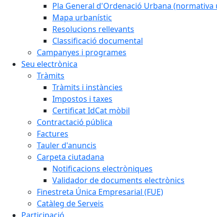
Pla General d'Ordenació Urbana (normativa 
Mapa urbanístic
Resolucions rellevants
Classificació documental
Campanyes i programes
Seu electrònica
Tràmits
Tràmits i instàncies
Impostos i taxes
Certificat IdCat mòbil
Contractació pública
Factures
Tauler d'anuncis
Carpeta ciutadana
Notificacions electròniques
Validador de documents electrònics
Finestreta Única Empresarial (FUE)
Catàleg de Serveis
Participació