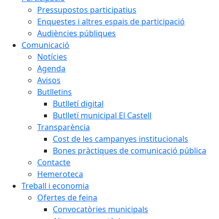
Pressupostos participatius
Enquestes i altres espais de participació
Audiències públiques
Comunicació
Notícies
Agenda
Avisos
Butlletins
Butlletí digital
Butlletí municipal El Castell
Transparència
Cost de les campanyes institucionals
Bones pràctiques de comunicació pública
Contacte
Hemeroteca
Treball i economia
Ofertes de feina
Convocatòries municipals