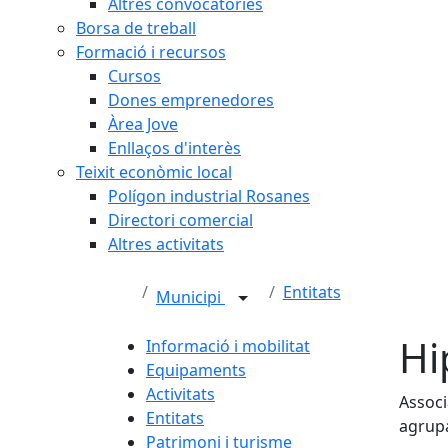
Altres convocatòries
Borsa de treball
Formació i recursos
Cursos
Dones emprenedores
Àrea Jove
Enllaços d'interès
Teixit econòmic local
Polígon industrial Rosanes
Directori comercial
Altres activitats
Entitats
Municipi
Hi
Informació i mobilitat
Equipaments
Activitats
Associ
Entitats
agrupa
Patrimoni i turisme