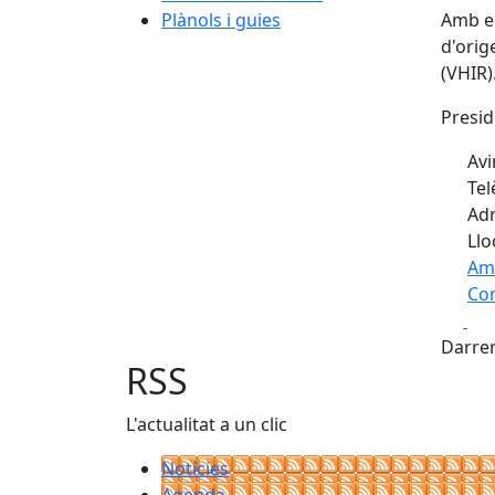
Plànols i guies
Amb el
d'orig
(VHIR)
Presid
Avi
Tel
Adr
Llo
Am
Com
Fa
+
Darrer
−
RSS
L'actualitat a un clic
Notícies