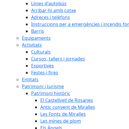
Línies d'autobús
Arribar-hi amb cotxe
Adreces i telèfons
Instruccions per a emergències i incendis for
Barris
Equipaments
Activitats
Culturals
Cursos, tallers i jornades
Esportives
Festes i fires
Entitats
Patrimoni i turisme
Patrimoni històric
El Castellvell de Rosanes
Antic convent de Miralles
Les Fonts de Miralles
Les mines de plom
Els Àngels