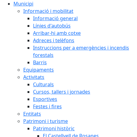
Municipi
Informació i mobilitat
Informació general
Línies d'autobús
Arribar-hi amb cotxe
Adreces i telèfons
Instruccions per a emergències i incendis
forestals
Barris
Equipaments
Activitats
Culturals
Cursos, tallers i jornades
Esportives
Festes i fires
Entitats
Patrimoni i turisme
Patrimoni històric
El Castellvell de Rosanes