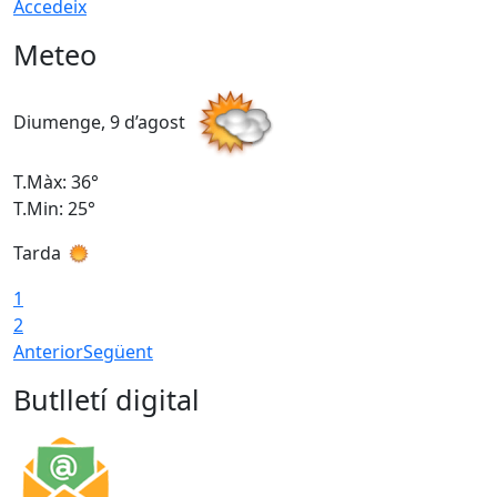
Accedeix
Meteo
Diumenge, 9 d’agost
D
T.Màx: 36°
T
T.Min: 25°
T
Tarda
T
1
2
Anterior
Següent
Butlletí digital