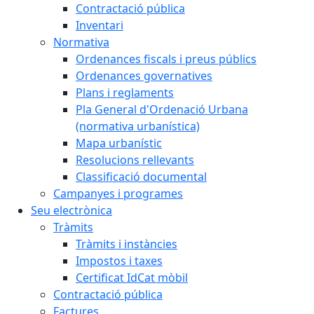
Contractació pública
Inventari
Normativa
Ordenances fiscals i preus públics
Ordenances governatives
Plans i reglaments
Pla General d'Ordenació Urbana
(normativa urbanística)
Mapa urbanístic
Resolucions rellevants
Classificació documental
Campanyes i programes
Seu electrònica
Tràmits
Tràmits i instàncies
Impostos i taxes
Certificat IdCat mòbil
Contractació pública
Factures