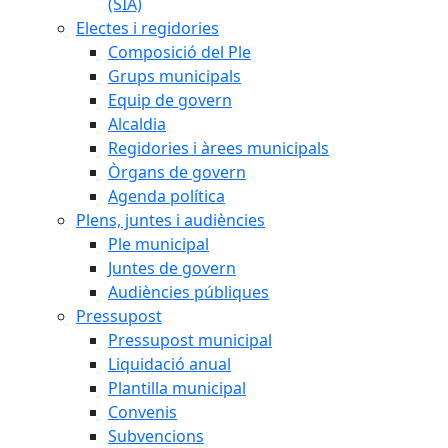
(SIA)
Electes i regidories
Composició del Ple
Grups municipals
Equip de govern
Alcaldia
Regidories i àrees municipals
Òrgans de govern
Agenda política
Plens, juntes i audiències
Ple municipal
Juntes de govern
Audiències públiques
Pressupost
Pressupost municipal
Liquidació anual
Plantilla municipal
Convenis
Subvencions