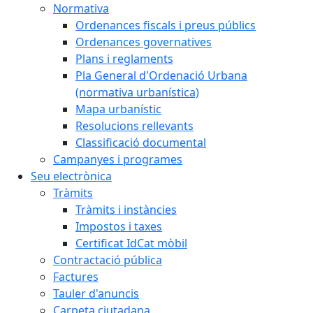
Normativa
Ordenances fiscals i preus públics
Ordenances governatives
Plans i reglaments
Pla General d'Ordenació Urbana
(normativa urbanística)
Mapa urbanístic
Resolucions rellevants
Classificació documental
Campanyes i programes
Seu electrònica
Tràmits
Tràmits i instàncies
Impostos i taxes
Certificat IdCat mòbil
Contractació pública
Factures
Tauler d'anuncis
Carpeta ciutadana