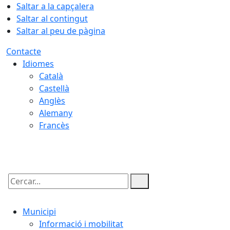
Saltar a la capçalera
Saltar al contingut
Saltar al peu de pàgina
Contacte
Idiomes
Català
Castellà
Anglès
Alemany
Francès
09.08.2026 | 16:03
Cercar:
Municipi
Informació i mobilitat