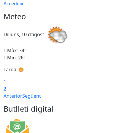
Accedeix
Meteo
Dilluns, 10 d’agost
D
T.Màx: 34°
T
T.Min: 26°
T
Tarda
T
1
2
Anterior
Següent
Butlletí digital