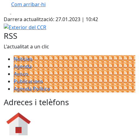
Com arribar-hi
Leaflet
| ©
OpenStreetMap
contributors
Facebook
X
+
Darrera actualització: 27.01.2023 | 10:42
−
Exterior del CCR
RSS
L'actualitat a un clic
Notícies
Agenda
Avisos
Publicacions
Agenda Política
Adreces i telèfons