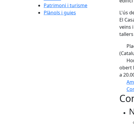
edific
Patrimoni i turisme
Plànols i guies
L'ús de
El Cas
veïns 
taller
Pla
(Catal
Hor
obert 
a 20.0
Am
Com
Con
+
N
−