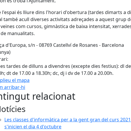
i on es troba l'Ajuntament.
 l'espai és lliure dins l'horari d'obertura (tardes dimarts a di
al també acull diverses activitats adreçades a aquest grup d
i veïnes com cursos, gimnàstica de baixa intensitat, xerrades
s de manualitats.
ça d'Europa, s/n - 08769 Castellví de Rosanes - Barcelona
unya)
ari:
les tardes de dilluns a divendres (excepte dies festius): dl d
0h; dt de 17.00 a 18.30h; dc, dj i dv de 17.00 a 20.00h.
plieu el mapa
 arribar-hi
Leaflet
| ©
OpenStreetMap
con
tingut relacionat
otícies
Les classes d'informàtica per a la gent gran del curs 202
s'inicien el dia 4 d'octubre