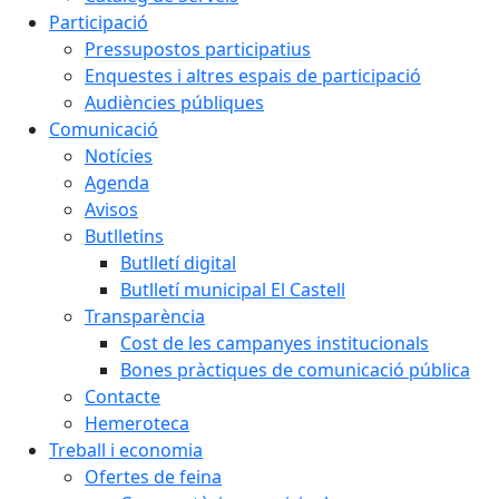
Participació
Pressupostos participatius
Enquestes i altres espais de participació
Audiències públiques
Comunicació
Notícies
Agenda
Avisos
Butlletins
Butlletí digital
Butlletí municipal El Castell
Transparència
Cost de les campanyes institucionals
Bones pràctiques de comunicació pública
Contacte
Hemeroteca
Treball i economia
Ofertes de feina