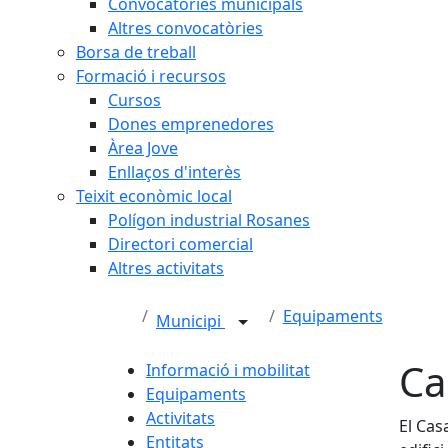
Convocatòries municipals
Altres convocatòries
Borsa de treball
Formació i recursos
Cursos
Dones emprenedores
Àrea Jove
Enllaços d'interès
Teixit econòmic local
Polígon industrial Rosanes
Directori comercial
Altres activitats
Equipaments
Municipi
Ca
Informació i mobilitat
Equipaments
Activitats
El Cas
Entitats