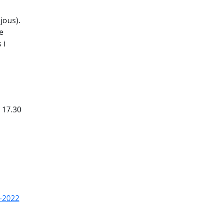
jous).
e
 i
e 17.30
tributors
1-2022