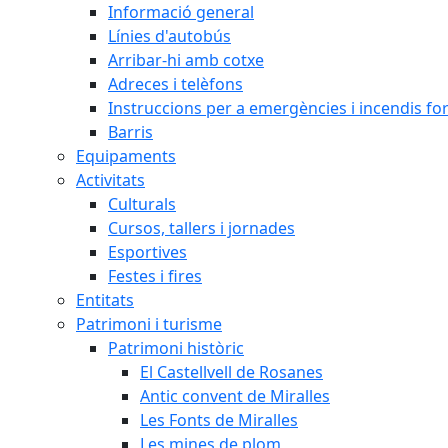
Informació general
Línies d'autobús
Arribar-hi amb cotxe
Adreces i telèfons
Instruccions per a emergències i incendis for
Barris
Equipaments
Activitats
Culturals
Cursos, tallers i jornades
Esportives
Festes i fires
Entitats
Patrimoni i turisme
Patrimoni històric
El Castellvell de Rosanes
Antic convent de Miralles
Les Fonts de Miralles
Les mines de plom