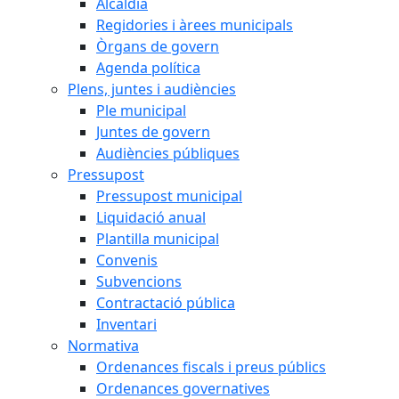
Alcaldia
Regidories i àrees municipals
Òrgans de govern
Agenda política
Plens, juntes i audiències
Ple municipal
Juntes de govern
Audiències públiques
Pressupost
Pressupost municipal
Liquidació anual
Plantilla municipal
Convenis
Subvencions
Contractació pública
Inventari
Normativa
Ordenances fiscals i preus públics
Ordenances governatives