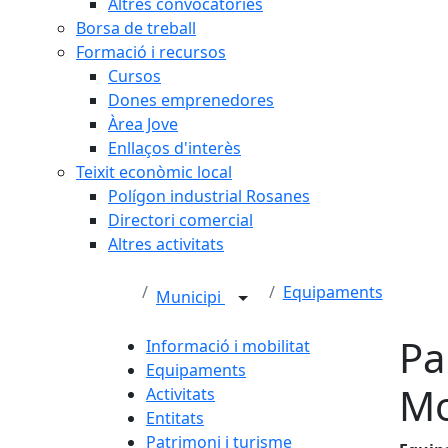
Altres convocatòries
Borsa de treball
Formació i recursos
Cursos
Dones emprenedores
Àrea Jove
Enllaços d'interès
Teixit econòmic local
Polígon industrial Rosanes
Directori comercial
Altres activitats
Equipaments
Municipi
Pa
Informació i mobilitat
Equipaments
Mo
Activitats
Entitats
Patrimoni i turisme