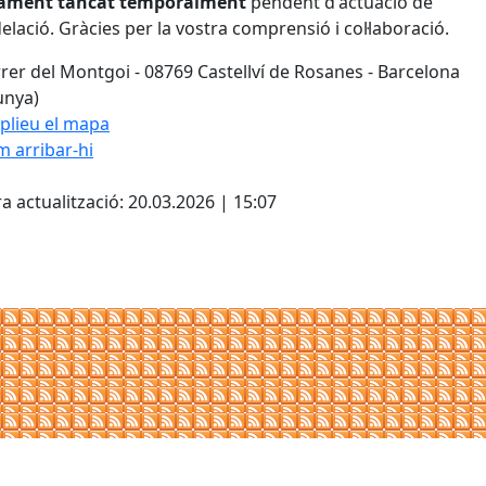
ament tancat temporalment
pendent d'actuació de
lació. Gràcies per la vostra comprensió i col·laboració.
rer del Montgoi - 08769 Castellví de Rosanes - Barcelona
unya)
plieu el mapa
 arribar-hi
Leaflet
| ©
OpenStreetMap
con
cebook
X
a actualització: 20.03.2026 | 15:07