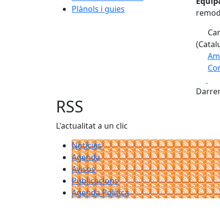
Equip
Plànols i guies
remode
Car
(Catal
Am
Com
Fa
+
Darrer
−
RSS
L'actualitat a un clic
Notícies
Agenda
Avisos
Publicacions
Agenda Política