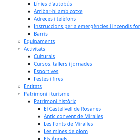
Línies d'autobús
Arribar-hi amb cotxe
Adreces i telèfons
Instruccions per a emergències i incendis for
Barris
Equipaments
Activitats
Culturals
Cursos, tallers i jornades
Esportives
Festes i fires
Entitats
Patrimoni i turisme
Patrimoni històric
El Castellvell de Rosanes
Antic convent de Miralles
Les Fonts de Miralles
Les mines de plom
Els Àngels