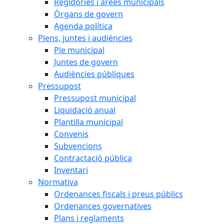
Regidories i àrees municipals
Òrgans de govern
Agenda política
Plens, juntes i audiències
Ple municipal
Juntes de govern
Audiències públiques
Pressupost
Pressupost municipal
Liquidació anual
Plantilla municipal
Convenis
Subvencions
Contractació pública
Inventari
Normativa
Ordenances fiscals i preus públics
Ordenances governatives
Plans i reglaments