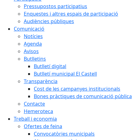
Pressupostos participatius
Enquestes i altres espais de participació
Audiències públiques
Comunicació
Notícies
Agenda
Avisos
Butlletins
Butlletí digital
Butlletí municipal El Castell
Transparència
Cost de les campanyes institucionals
Bones pràctiques de comunicació pública
Contacte
Hemeroteca
Treball i economia
Ofertes de feina
Convocatòries municipals