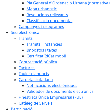
Pla General d'Ordenació Urbana (normativa 
Mapa urbanístic
Resolucions rellevants
Classificació documental
Campanyes i programes
Seu electrònica
Tràmits
Tràmits i instàncies
Impostos i taxes
Certificat IdCat mòbil
Contractació pública
Factures
Tauler d'anuncis
Carpeta ciutadana
Notificacions electròniques
Validador de documents electrònics
Finestreta Única Empresarial (FUE)
Catàleg de Serveis
Participació