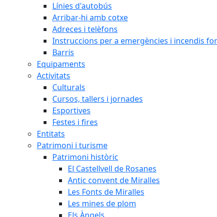
Línies d'autobús
Arribar-hi amb cotxe
Adreces i telèfons
Instruccions per a emergències i incendis for
Barris
Equipaments
Activitats
Culturals
Cursos, tallers i jornades
Esportives
Festes i fires
Entitats
Patrimoni i turisme
Patrimoni històric
El Castellvell de Rosanes
Antic convent de Miralles
Les Fonts de Miralles
Les mines de plom
Els Àngels