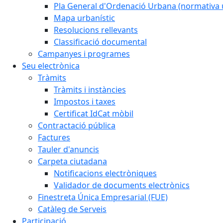
Pla General d'Ordenació Urbana (normativa 
Mapa urbanístic
Resolucions rellevants
Classificació documental
Campanyes i programes
Seu electrònica
Tràmits
Tràmits i instàncies
Impostos i taxes
Certificat IdCat mòbil
Contractació pública
Factures
Tauler d'anuncis
Carpeta ciutadana
Notificacions electròniques
Validador de documents electrònics
Finestreta Única Empresarial (FUE)
Catàleg de Serveis
Participació