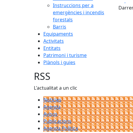
Fa
Instruccions per a
Darrer
emergències i incendis
forestals
Barris
Equipaments
Activitats
Entitats
Patrimoni i turisme
Plànols i guies
RSS
L'actualitat a un clic
Notícies
Agenda
Avisos
Publicacions
Agenda Política