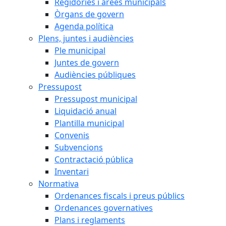
Regidories i àrees municipals
Òrgans de govern
Agenda política
Plens, juntes i audiències
Ple municipal
Juntes de govern
Audiències públiques
Pressupost
Pressupost municipal
Liquidació anual
Plantilla municipal
Convenis
Subvencions
Contractació pública
Inventari
Normativa
Ordenances fiscals i preus públics
Ordenances governatives
Plans i reglaments