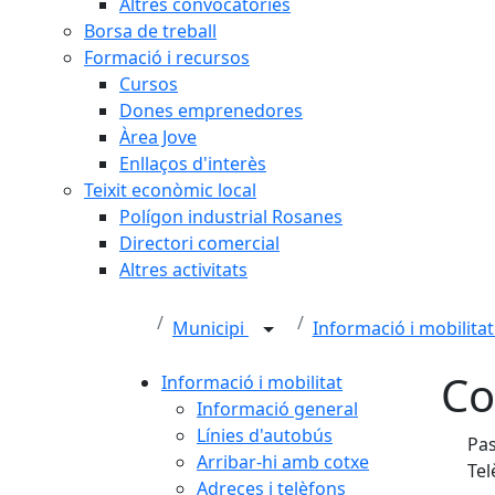
Altres convocatòries
Borsa de treball
Formació i recursos
Cursos
Dones emprenedores
Àrea Jove
Enllaços d'interès
Teixit econòmic local
Polígon industrial Rosanes
Directori comercial
Altres activitats
Municipi
Informació i mobilita
Co
Informació i mobilitat
Informació general
Línies d'autobús
Pas
Arribar-hi amb cotxe
Tel
Adreces i telèfons