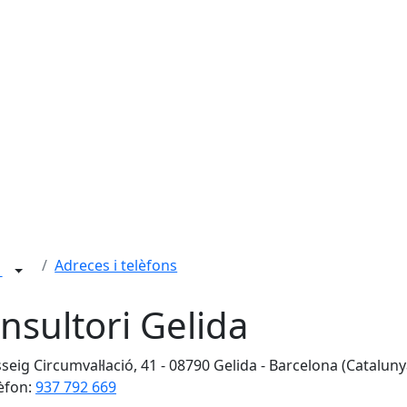
Adreces i telèfons
t
nsultori Gelida
seig Circumval·lació, 41 - 08790 Gelida - Barcelona (Cataluny
èfon:
937 792 669