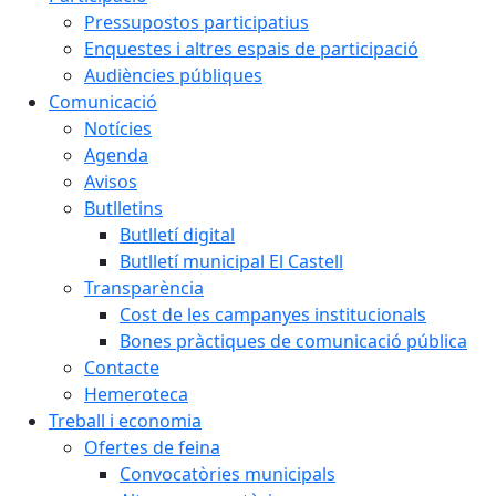
Pressupostos participatius
Enquestes i altres espais de participació
Audiències públiques
Comunicació
Notícies
Agenda
Avisos
Butlletins
Butlletí digital
Butlletí municipal El Castell
Transparència
Cost de les campanyes institucionals
Bones pràctiques de comunicació pública
Contacte
Hemeroteca
Treball i economia
Ofertes de feina
Convocatòries municipals