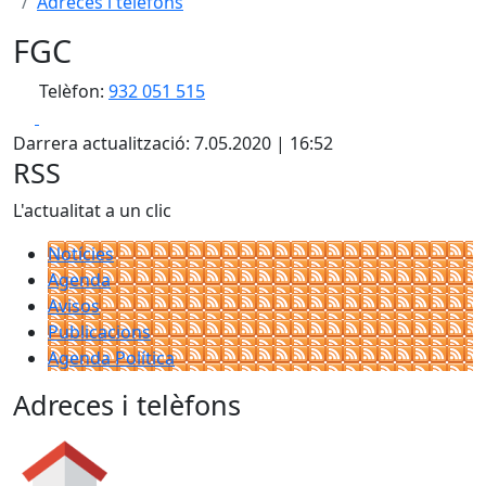
Adreces i telèfons
FGC
Telèfon:
932 051 515
Facebook
X
Darrera actualització: 7.05.2020 | 16:52
RSS
L'actualitat a un clic
Notícies
Agenda
Avisos
Publicacions
Agenda Política
Adreces i telèfons