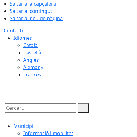
Saltar a la capçalera
Saltar al contingut
Saltar al peu de pàgina
Contacte
Idiomes
Català
Castellà
Anglès
Alemany
Francès
07.08.2026 | 09:39
Cercar:
Municipi
Informació i mobilitat