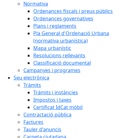
Normativa
Ordenances fiscals i preus públics
Ordenances governatives
Plans i reglaments
Pla General d'Ordenació Urbana
(normativa urbanística)
Mapa urbanístic
Resolucions rellevants
Classificació documental
Campanyes i programes
Seu electrònica
Tràmits
Tràmits i instàncies
Impostos i taxes
Certificat IdCat mòbil
Contractació pública
Factures
Tauler d'anuncis
Carpeta ciutadana