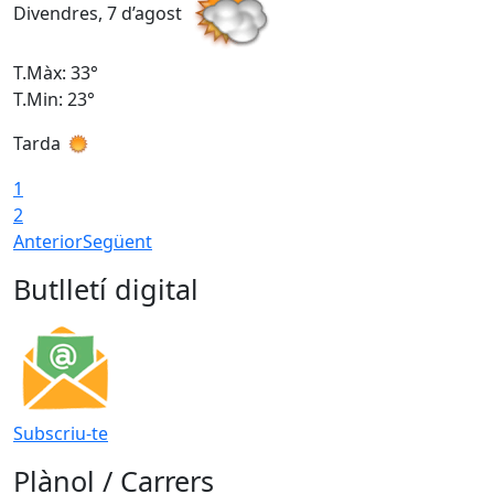
Divendres, 7 d’agost
D
T.Màx: 33°
T
T.Min: 23°
T
Tarda
1
2
Anterior
Següent
Butlletí digital
Subscriu-te
Plànol / Carrers