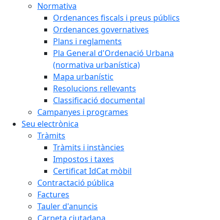
Normativa
Ordenances fiscals i preus públics
Ordenances governatives
Plans i reglaments
Pla General d'Ordenació Urbana
(normativa urbanística)
Mapa urbanístic
Resolucions rellevants
Classificació documental
Campanyes i programes
Seu electrònica
Tràmits
Tràmits i instàncies
Impostos i taxes
Certificat IdCat mòbil
Contractació pública
Factures
Tauler d'anuncis
Carpeta ciutadana