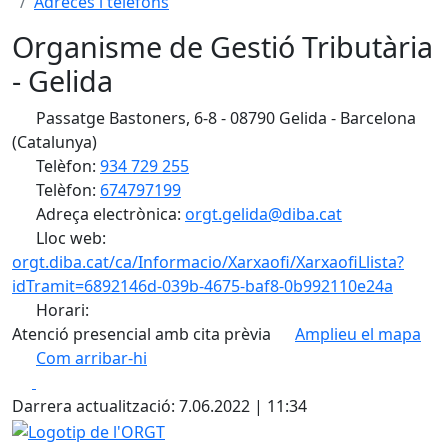
Adreces i telèfons
Organisme de Gestió Tributària
- Gelida
Passatge Bastoners, 6-8 - 08790 Gelida - Barcelona
(Catalunya)
Telèfon:
934 729 255
Telèfon:
674797199
Adreça electrònica:
orgt.gelida@diba.cat
Lloc web:
orgt.diba.cat/ca/Informacio/Xarxaofi/XarxaofiLlista?
idTramit=6892146d-039b-4675-baf8-0b992110e24a
Horari:
Atenció presencial amb cita prèvia
Amplieu el mapa
Com arribar-hi
Leaflet
| ©
OpenStreetMap
contributors
Facebook
X
+
Darrera actualització: 7.06.2022 | 11:34
−
Logotip de l'ORGT