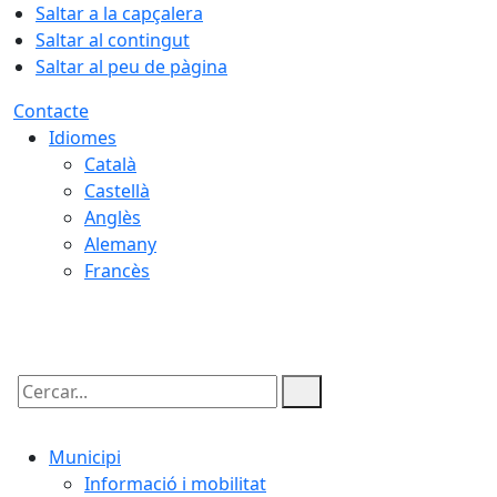
Saltar a la capçalera
Saltar al contingut
Saltar al peu de pàgina
Contacte
Idiomes
Català
Castellà
Anglès
Alemany
Francès
06.08.2026 | 20:52
Cercar:
Municipi
Informació i mobilitat