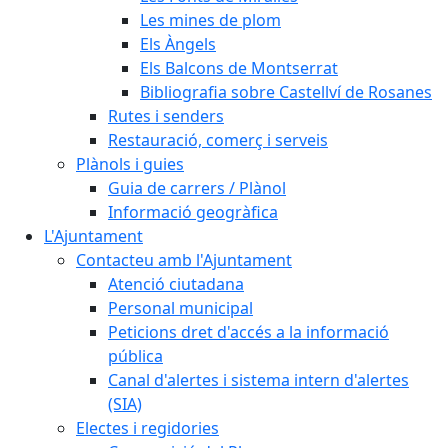
Les mines de plom
Els Àngels
Els Balcons de Montserrat
Bibliografia sobre Castellví de Rosanes
Rutes i senders
Restauració, comerç i serveis
Plànols i guies
Guia de carrers / Plànol
Informació geogràfica
L'Ajuntament
Contacteu amb l'Ajuntament
Atenció ciutadana
Personal municipal
Peticions dret d'accés a la informació
pública
Canal d'alertes i sistema intern d'alertes
(SIA)
Electes i regidories