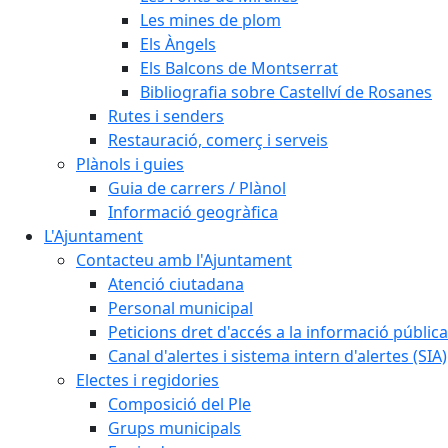
Les mines de plom
Els Àngels
Els Balcons de Montserrat
Bibliografia sobre Castellví de Rosanes
Rutes i senders
Restauració, comerç i serveis
Plànols i guies
Guia de carrers / Plànol
Informació geogràfica
L'Ajuntament
Contacteu amb l'Ajuntament
Atenció ciutadana
Personal municipal
Peticions dret d'accés a la informació pública
Canal d'alertes i sistema intern d'alertes (SIA)
Electes i regidories
Composició del Ple
Grups municipals