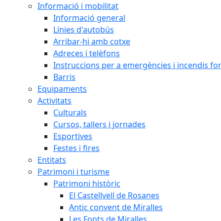
Informació i mobilitat
Informació general
Línies d'autobús
Arribar-hi amb cotxe
Adreces i telèfons
Instruccions per a emergències i incendis for
Barris
Equipaments
Activitats
Culturals
Cursos, tallers i jornades
Esportives
Festes i fires
Entitats
Patrimoni i turisme
Patrimoni històric
El Castellvell de Rosanes
Antic convent de Miralles
Les Fonts de Miralles