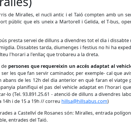
ralles)
rris de Miralles, el nucli antic i el Taió compten amb un se
ort públic que els uneix a Martorell i Gelida, el T-bus, ope
bús presta servei de dilluns a divendres tot el dia i dissabt
 migdia. Dissabtes tarda, diumenges i festius no hi ha exped
teu l'horari a l'enllaç que trobareu a la dreta.
s de
persones
que requereixin un accés adaptat al vehicl
ser les que fan servir caminador, per exemple- cal que avi
n abans de les 12h del dia anterior en què faran el viatge
panyia planifiqui el pas del vehicle adaptat en l'horari qu
tzar-lo (Tel. 93.891.25.61 - atenció de dilluns a divendres lab
a 14h i de 15 a 19h // correu
hillsa@hillsabus.com
)
rades a Castellví de Rosanes són: Miralles, entrada polígon
ble, entrades del Taió.