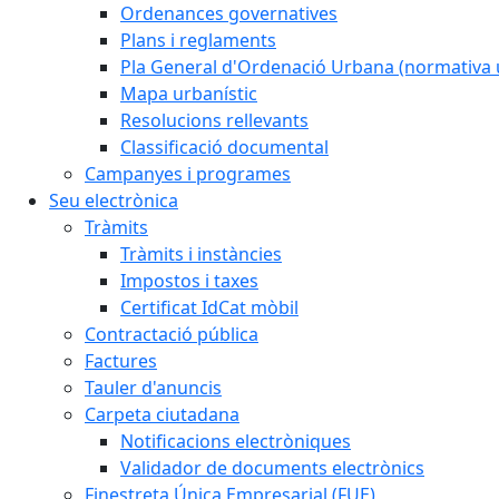
Ordenances governatives
Plans i reglaments
Pla General d'Ordenació Urbana (normativa 
Mapa urbanístic
Resolucions rellevants
Classificació documental
Campanyes i programes
Seu electrònica
Tràmits
Tràmits i instàncies
Impostos i taxes
Certificat IdCat mòbil
Contractació pública
Factures
Tauler d'anuncis
Carpeta ciutadana
Notificacions electròniques
Validador de documents electrònics
Finestreta Única Empresarial (FUE)