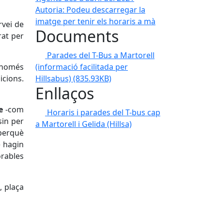
Autoria: Podeu descarregar la
imatge per tenir els horaris a mà
rvei de
Documents
rat per
Parades del T-Bus a Martorell
(informació facilitada per
e només
Hillsabus)
(835.93KB)
icions.
Enllaços
e
-com
Horaris i parades del T-bus cap
sin per
a Martorell i Gelida (Hillsa)
 perquè
e hagin
orables
, plaça