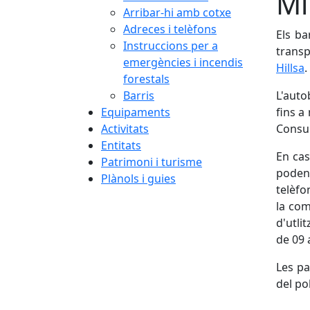
Mi
Arribar-hi amb cotxe
Adreces i telèfons
Els ba
Instruccions per a
transp
emergències i incendis
Hillsa
.
forestals
Barris
L'auto
Equipaments
fins a
Activitats
Consul
Entitats
En ca
Patrimoni i turisme
poden 
Plànols i guies
telèfo
la com
d'utli
de 09 
Les pa
del po