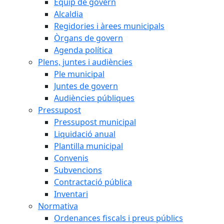
Equip de govern
Alcaldia
Regidories i àrees municipals
Òrgans de govern
Agenda política
Plens, juntes i audiències
Ple municipal
Juntes de govern
Audiències públiques
Pressupost
Pressupost municipal
Liquidació anual
Plantilla municipal
Convenis
Subvencions
Contractació pública
Inventari
Normativa
Ordenances fiscals i preus públics