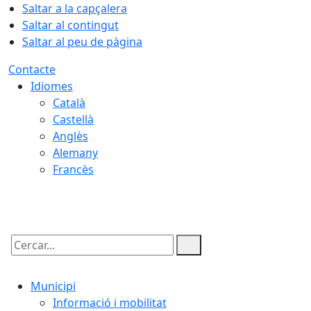
Saltar a la capçalera
Saltar al contingut
Saltar al peu de pàgina
Contacte
Idiomes
Català
Castellà
Anglès
Alemany
Francès
09.08.2026 | 08:10
Cercar:
Municipi
Informació i mobilitat