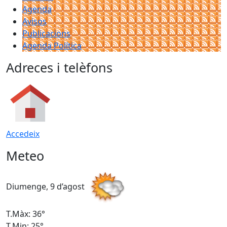
Agenda
Avisos
Publicacions
Agenda Política
Adreces i telèfons
Accedeix
Meteo
Diumenge, 9 d’agost
D
T.Màx: 36°
T
T.Min: 25°
T