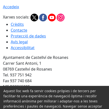
Accedeix
Xarxes socials:
Crèdits
Contacte
Protecció de dades
Avís legal
Accessibilitat
Ajuntament de Castellví de Rosanes
Carrer Sant Antoni, 1
08769 Castellví de Rosanes
Tel. 937 751 942
Fax 937 740 684
NIF P0806500E
Aquest lloc web fa servir cookies pròpies i de tercers per
Amb la col·laboració de:
facilitar-te una experiència de navegació òptima i recollir
informació anònima per millorar i adaptar-nos a les teves
preferències i pautes de navegació. Navegar sense acceptar