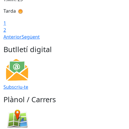
Tarda
T
1
2
Anterior
Següent
Butlletí digital
Subscriu-te
Plànol / Carrers