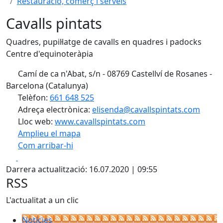
Restauració, comerç i serveis
Cavalls pintats
Quadres, pupil·latge de cavalls en quadres i padocks
Centre d'equinoteràpia
Camí de ca n'Abat, s/n - 08769 Castellví de Rosanes -
Barcelona (Catalunya)
Telèfon:
661 648 525
Adreça electrònica:
elisenda@cavallspintats.com
Lloc web:
www.cavallspintats.com
Amplieu el mapa
Com arribar-hi
Leaflet
| ©
OpenStreetMap
contributors
Facebook
X
+
Darrera actualització: 16.07.2020 | 09:55
−
RSS
L'actualitat a un clic
Notícies