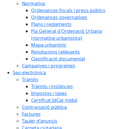
Normativa
Ordenances fiscals i preus públics
Ordenances governatives
Plans i reglaments
Pla General d'Ordenació Urbana
(normativa urbanística)
Mapa urbanístic
Resolucions rellevants
Classificació documental
Campanyes i programes
Seu electrònica
Tràmits
Tràmits i instàncies
Impostos i taxes
Certificat IdCat mòbil
Contractació pública
Factures
Tauler d'anuncis
Carpeta ciutadana