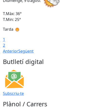
Diumenge, 9 d’agost
D
T.Màx: 36°
T
T.Min: 25°
T
Tarda
T
1
2
Anterior
Següent
Butlletí digital
Subscriu-te
Plànol / Carrers