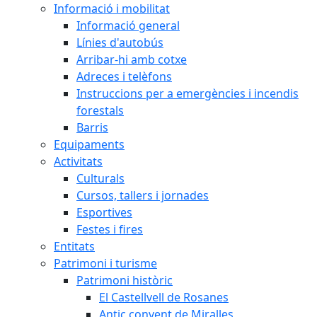
Informació i mobilitat
Informació general
Línies d'autobús
Arribar-hi amb cotxe
Adreces i telèfons
Instruccions per a emergències i incendis
forestals
Barris
Equipaments
Activitats
Culturals
Cursos, tallers i jornades
Esportives
Festes i fires
Entitats
Patrimoni i turisme
Patrimoni històric
El Castellvell de Rosanes
Antic convent de Miralles