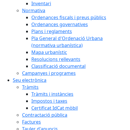
Inventari
Normativa
Ordenances fiscals i preus públics
Ordenances governatives
Plans i reglaments
Pla General d'Ordenació Urbana
(normativa urbanística)
Mapa urbanístic
Resolucions rellevants
Classificació documental
Campanyes i programes
Seu electrònica
Tràmits
Tràmits i instàncies
Impostos i taxes
Certificat IdCat mòbil
Contractació pública
Factures
Tauler d'anuncis