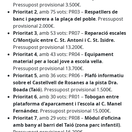
Pressupost provisional 3.500€.
Prioritat 2
, amb 75 vots: PR03 –
Respatllers de
banc i paperera a la plaça del poble
. Pressupost
provisional 2.000€.
Prioritat 3
, amb 53 vots: PR07 –
Reparació escales
C/Montjuïc entre C. St. Antoni i C. St. Isidre.
Pressupost provisional 13.200€.
Prioritat 4
, amb 43 vots: PR04 –
Equipament
material per a local jove a escola vella
.
Pressupost provisional 13.700€.
Prioritat 5
, amb 36 vots: PR06 –
Plafó informatiu
sobre el Castellvell de Rosanes a la pista Dra.
Boada (Taió
). Pressupost provisional 1.500€.
Prioritat 6
, amb 30 vots: PR01 –
Tobogan entre
plataforma d'aparcament i l'escola al C. Manel
Fernández
. Pressupost provisional 15.000€.
Prioritat 7
, amb 29 vots: PR08 –
Mòdul d'oficina
amb bany al barri del Taió (zona parc infantil)
.