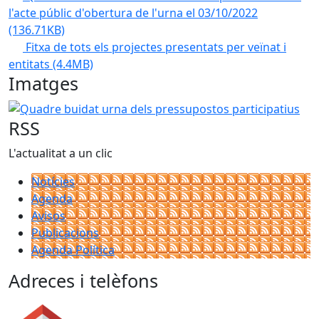
l'acte públic d'obertura de l'urna el 03/10/2022
(136.71KB)
Fitxa de tots els projectes presentats per veïnat i
entitats
(4.4MB)
Imatges
Quadre buidat urna dels pressupostos participatius
RSS
L'actualitat a un clic
Notícies
Agenda
Avisos
Publicacions
Agenda Política
Adreces i telèfons