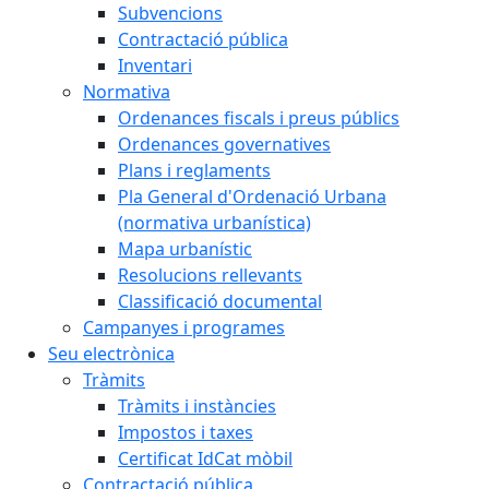
Subvencions
Contractació pública
Inventari
Normativa
Ordenances fiscals i preus públics
Ordenances governatives
Plans i reglaments
Pla General d'Ordenació Urbana
(normativa urbanística)
Mapa urbanístic
Resolucions rellevants
Classificació documental
Campanyes i programes
Seu electrònica
Tràmits
Tràmits i instàncies
Impostos i taxes
Certificat IdCat mòbil
Contractació pública