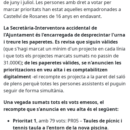
de juny i juliol. Les persones amb dret a votar per
marcar prioritats han estat aquelles empadronades a
Castellví de Rosanes de 16 anys en endavant.
La Secretària-Interventora accidental de
l'Ajuntament és l'encarregada de desprecintar l'urna
i treure les paperetes. Es revisa que siguin vàlides
(que s'hagi marcat un mínim d'un projecte en cada línia
i que tots els projectes marcats sumats no passin de
31.000€)
; de les paperetes vàlides, se n'anuncien les
prioritzacions en veu alta i es comptabilitzen
digitalment
-el recompte es projecta a la paret del saló
de plens perquè totes les persones assistents el puguin
seguir de forma simultània.
Una vegada sumats tots els vots emesos, el
recompte que s'anuncia en veu alta és el següent:
Prioritat 1
, amb 79 vots:
PR05 –
Taules de pícnic i
tennis taula a l'entorn de la nova piscina
.