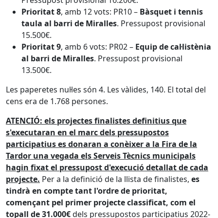
Pressupost provisional 16.200€.
Prioritat 8
, amb 12 vots: PR10 –
Bàsquet i tennis
taula al barri de Miralles
. Pressupost provisional
15.500€.
Prioritat 9
, amb 6 vots: PR02 –
Equip de cal·listènia
al barri de Miralles
. Pressupost provisional
13.500€.
Les paperetes nul·les són 4. Les vàlides, 140. El total del
cens era de 1.768 persones.
ATENCIÓ: els projectes finalistes definitius que
s'executaran en el marc dels pressupostos
participatius es donaran a conèixer a la Fira de la
Tardor una vegada els Serveis Tècnics municipals
hagin fixat el pressupost d'execució detallat de cada
projecte.
Per a la definició de la llista de finalistes,
es
tindrà en compte tant l'ordre de prioritat,
començant pel primer projecte classificat, com el
topall de 31.000€
dels pressupostos participatius 2022-