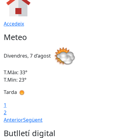
Accedeix
Meteo
Divendres, 7 d’agost
D
T.Màx: 33°
T
T.Min: 23°
T
Tarda
1
2
Anterior
Següent
Butlletí digital