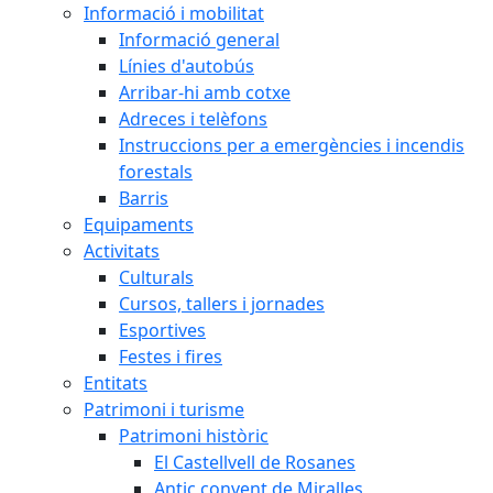
Informació i mobilitat
Informació general
Línies d'autobús
Arribar-hi amb cotxe
Adreces i telèfons
Instruccions per a emergències i incendis
forestals
Barris
Equipaments
Activitats
Culturals
Cursos, tallers i jornades
Esportives
Festes i fires
Entitats
Patrimoni i turisme
Patrimoni històric
El Castellvell de Rosanes
Antic convent de Miralles