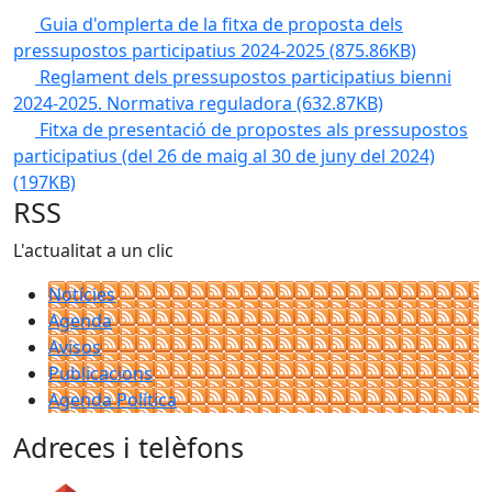
Guia d'omplerta de la fitxa de proposta dels
pressupostos participatius 2024-2025
(875.86KB)
Reglament dels pressupostos participatius bienni
2024-2025. Normativa reguladora
(632.87KB)
Fitxa de presentació de propostes als pressupostos
participatius (del 26 de maig al 30 de juny del 2024)
(197KB)
RSS
L'actualitat a un clic
Notícies
Agenda
Avisos
Publicacions
Agenda Política
Adreces i telèfons