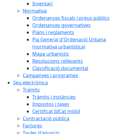
Inventari
Normativa
Ordenances fiscals i preus públics
Ordenances governatives
Plans i reglaments
Pla General d'Ordenació Urbana
(normativa urbanística)
Mapa urbanístic
Resolucions rellevants
Classificació documental
Campanyes i programes
Seu electrònica
Tràmits
Tràmits i instàncies
Impostos i taxes
Certificat IdCat mòbil
Contractació pública
Factures
Tauler d'anuncis