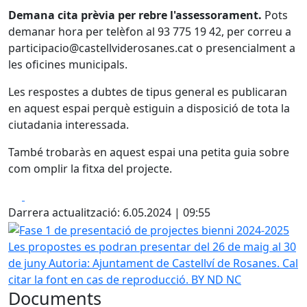
Demana cita prèvia per rebre l'assessorament.
Pots
demanar hora per telèfon al 93 775 19 42, per correu a
participacio@castellviderosanes.cat o presencialment a
les oficines municipals.
Les respostes a dubtes de tipus general es publicaran
en aquest espai perquè estiguin a disposició de tota la
ciutadania interessada.
També trobaràs en aquest espai una petita guia sobre
com omplir la fitxa del projecte.
Facebook
X
Darrera actualització: 6.05.2024 | 09:55
Fase 1 de presentació de projectes bienni 2024-2025
Les propostes es podran presentar del 26 de maig al 30
de juny
Autoria: Ajuntament de Castellví de Rosanes. Cal
citar la font en cas de reproducció. BY ND NC
Documents