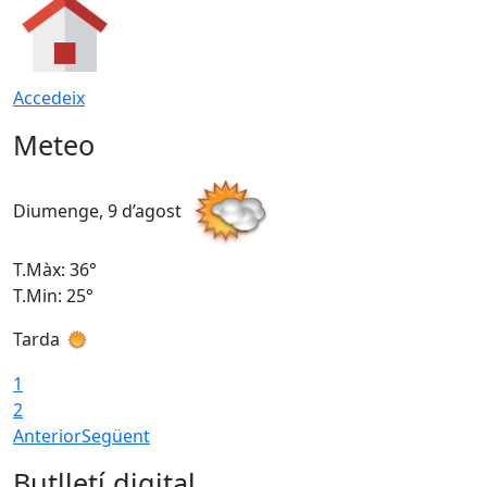
Accedeix
Meteo
Diumenge, 9 d’agost
D
T.Màx: 36°
T
T.Min: 25°
T
Tarda
T
1
2
Anterior
Següent
Butlletí digital