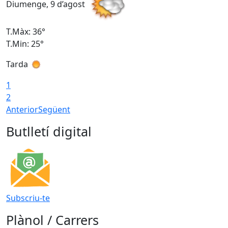
Diumenge, 9 d’agost
D
T.Màx: 36°
T
T.Min: 25°
T
Tarda
T
1
2
Anterior
Següent
Butlletí digital
Subscriu-te
Plànol / Carrers