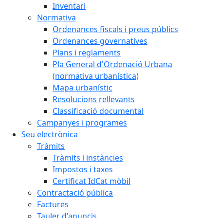
Inventari
Normativa
Ordenances fiscals i preus públics
Ordenances governatives
Plans i reglaments
Pla General d'Ordenació Urbana
(normativa urbanística)
Mapa urbanístic
Resolucions rellevants
Classificació documental
Campanyes i programes
Seu electrònica
Tràmits
Tràmits i instàncies
Impostos i taxes
Certificat IdCat mòbil
Contractació pública
Factures
Tauler d'anuncis