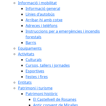
Informació i mobilitat
Informació general
Línies d'autobús
Arribar-hi amb cotxe
Adreces i telèfons
Instruccions per a emergències i incendis
forestals
Barris
Equipaments
Activitats
Culturals
Cursos, tallers i jornades
Esportives
Festes i fires
Entitats
Patrimoni i turisme
Patrimoni històric
El Castellvell de Rosanes
Antic convent de Miralles