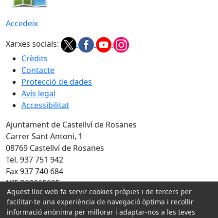
Accedeix
Xarxes socials:
Crèdits
Contacte
Protecció de dades
Avís legal
Accessibilitat
Ajuntament de Castellví de Rosanes
Carrer Sant Antoni, 1
08769 Castellví de Rosanes
Tel. 937 751 942
Fax 937 740 684
NIF P0806500E
Aquest lloc web fa servir cookies pròpies i de tercers per
facilitar-te una experiència de navegació òptima i recollir
Amb la col·laboració de:
informació anònima per millorar i adaptar-nos a les teves