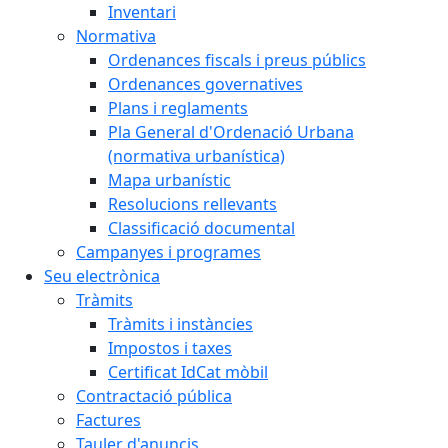
Inventari
Normativa
Ordenances fiscals i preus públics
Ordenances governatives
Plans i reglaments
Pla General d'Ordenació Urbana
(normativa urbanística)
Mapa urbanístic
Resolucions rellevants
Classificació documental
Campanyes i programes
Seu electrònica
Tràmits
Tràmits i instàncies
Impostos i taxes
Certificat IdCat mòbil
Contractació pública
Factures
Tauler d'anuncis