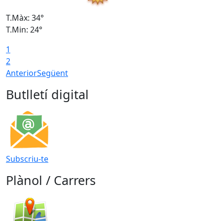
T.Màx: 34°
T
T.Min: 24°
T
1
2
Anterior
Següent
Butlletí digital
Subscriu-te
Plànol / Carrers