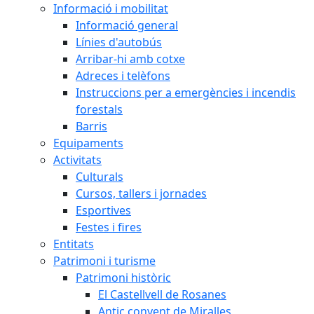
Informació i mobilitat
Informació general
Línies d'autobús
Arribar-hi amb cotxe
Adreces i telèfons
Instruccions per a emergències i incendis
forestals
Barris
Equipaments
Activitats
Culturals
Cursos, tallers i jornades
Esportives
Festes i fires
Entitats
Patrimoni i turisme
Patrimoni històric
El Castellvell de Rosanes
Antic convent de Miralles