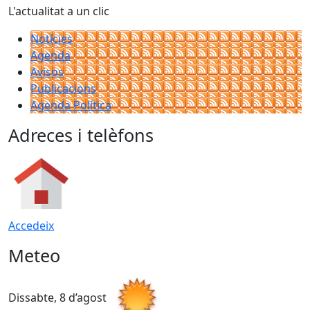
L'actualitat a un clic
Notícies
Agenda
Avisos
Publicacions
Agenda Política
Adreces i telèfons
Accedeix
Meteo
Dissabte, 8 d’agost
D