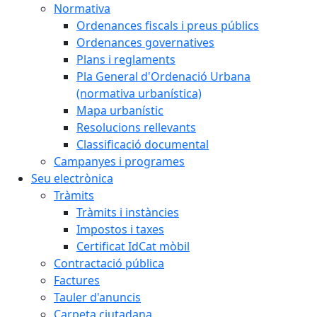
Normativa
Ordenances fiscals i preus públics
Ordenances governatives
Plans i reglaments
Pla General d'Ordenació Urbana
(normativa urbanística)
Mapa urbanístic
Resolucions rellevants
Classificació documental
Campanyes i programes
Seu electrònica
Tràmits
Tràmits i instàncies
Impostos i taxes
Certificat IdCat mòbil
Contractació pública
Factures
Tauler d'anuncis
Carpeta ciutadana