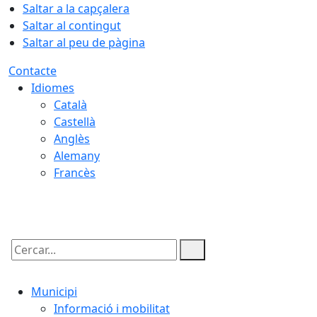
Saltar a la capçalera
Saltar al contingut
Saltar al peu de pàgina
Contacte
Idiomes
Català
Castellà
Anglès
Alemany
Francès
08.08.2026 | 09:11
Cercar:
Municipi
Informació i mobilitat