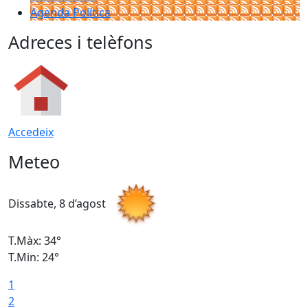
Agenda Política
Adreces i telèfons
Accedeix
Meteo
Dissabte, 8 d’agost
D
T.Màx: 34°
T
T.Min: 24°
T
1
2