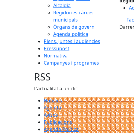
Regid
Alcaldia
Ad
Regidories i àrees
municipals
Fa
Òrgans de govern
Darrer
Agenda política
Plens, juntes i audiències
Pressupost
Normativa
Campanyes i programes
RSS
L'actualitat a un clic
Notícies
Agenda
Avisos
Publicacions
Agenda Política