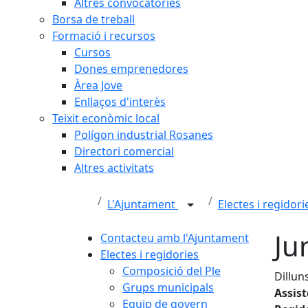
Altres convocatòries
Borsa de treball
Formació i recursos
Cursos
Dones emprenedores
Àrea Jove
Enllaços d'interès
Teixit econòmic local
Polígon industrial Rosanes
Directori comercial
Altres activitats
L'Ajuntament
Electes i regidor
Ju
Contacteu amb l'Ajuntament
Electes i regidories
Composició del Ple
Dilluns
Grups municipals
Assis
Equip de govern