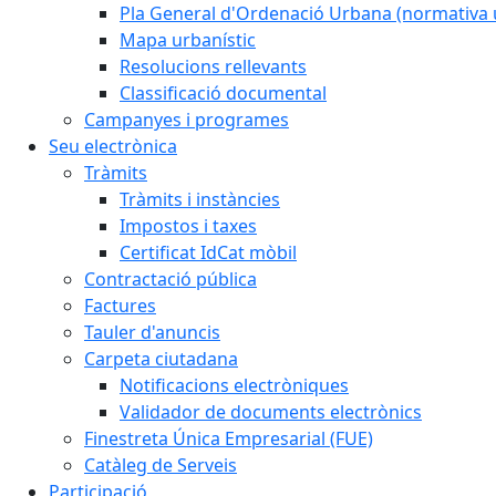
Pla General d'Ordenació Urbana (normativa 
Mapa urbanístic
Resolucions rellevants
Classificació documental
Campanyes i programes
Seu electrònica
Tràmits
Tràmits i instàncies
Impostos i taxes
Certificat IdCat mòbil
Contractació pública
Factures
Tauler d'anuncis
Carpeta ciutadana
Notificacions electròniques
Validador de documents electrònics
Finestreta Única Empresarial (FUE)
Catàleg de Serveis
Participació