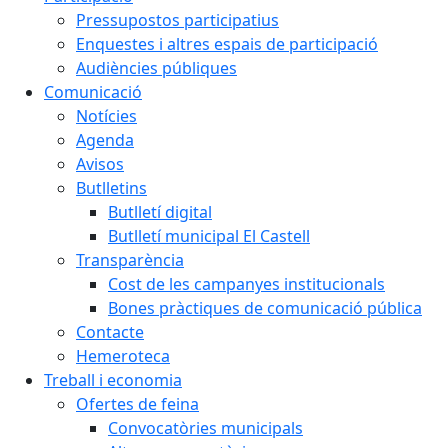
Pressupostos participatius
Enquestes i altres espais de participació
Audiències públiques
Comunicació
Notícies
Agenda
Avisos
Butlletins
Butlletí digital
Butlletí municipal El Castell
Transparència
Cost de les campanyes institucionals
Bones pràctiques de comunicació pública
Contacte
Hemeroteca
Treball i economia
Ofertes de feina
Convocatòries municipals