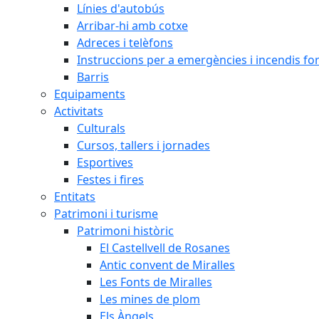
Línies d'autobús
Arribar-hi amb cotxe
Adreces i telèfons
Instruccions per a emergències i incendis for
Barris
Equipaments
Activitats
Culturals
Cursos, tallers i jornades
Esportives
Festes i fires
Entitats
Patrimoni i turisme
Patrimoni històric
El Castellvell de Rosanes
Antic convent de Miralles
Les Fonts de Miralles
Les mines de plom
Els Àngels