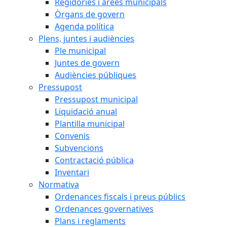
Regidories i àrees municipals
Òrgans de govern
Agenda política
Plens, juntes i audiències
Ple municipal
Juntes de govern
Audiències públiques
Pressupost
Pressupost municipal
Liquidació anual
Plantilla municipal
Convenis
Subvencions
Contractació pública
Inventari
Normativa
Ordenances fiscals i preus públics
Ordenances governatives
Plans i reglaments