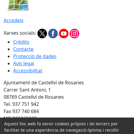
Accedeix
Xarxes socials:
Crèdits
Contacte
Protecció de dades
Avís legal
Accessibilitat
Ajuntament de Castellví de Rosanes
Carrer Sant Antoni, 1
08769 Castellví de Rosanes
Tel. 937 751 942
Fax 937 740 684
NIF P0806500E
Aquest lloc web fa servir cookies pròpies i de tercers per
Amb la col·laboració de:
facilitar-te una experiència de navegació òptima i recollir