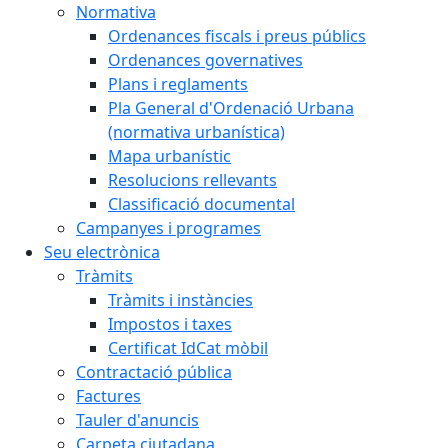
Normativa
Ordenances fiscals i preus públics
Ordenances governatives
Plans i reglaments
Pla General d'Ordenació Urbana
(normativa urbanística)
Mapa urbanístic
Resolucions rellevants
Classificació documental
Campanyes i programes
Seu electrònica
Tràmits
Tràmits i instàncies
Impostos i taxes
Certificat IdCat mòbil
Contractació pública
Factures
Tauler d'anuncis
Carpeta ciutadana