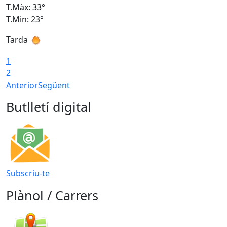
T.Màx: 33°
T
T.Min: 23°
T
Tarda
1
2
Anterior
Següent
Butlletí digital
Subscriu-te
Plànol / Carrers