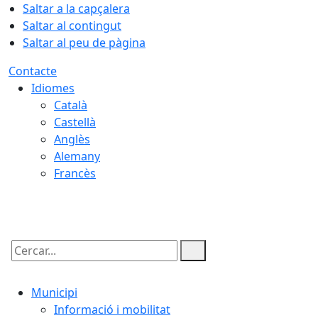
Saltar a la capçalera
Saltar al contingut
Saltar al peu de pàgina
Contacte
Idiomes
Català
Castellà
Anglès
Alemany
Francès
06.08.2026 | 18:23
Cercar:
Municipi
Informació i mobilitat