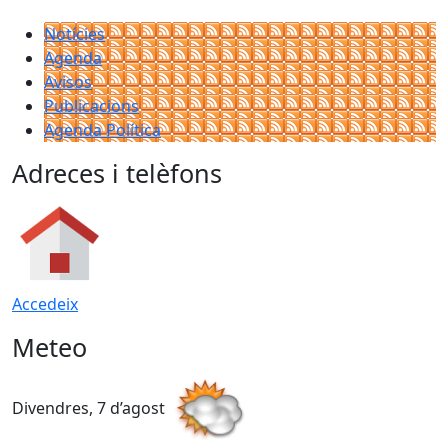
Notícies
Agenda
Avisos
Publicacions
Agenda Política
Adreces i telèfons
Accedeix
Meteo
Divendres, 7 d’agost
D