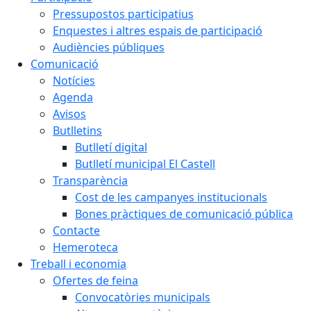
Pressupostos participatius
Enquestes i altres espais de participació
Audiències públiques
Comunicació
Notícies
Agenda
Avisos
Butlletins
Butlletí digital
Butlletí municipal El Castell
Transparència
Cost de les campanyes institucionals
Bones pràctiques de comunicació pública
Contacte
Hemeroteca
Treball i economia
Ofertes de feina
Convocatòries municipals