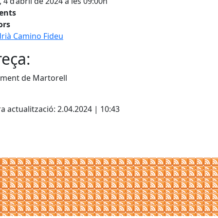
, 4 d’abril de 2024 a les 09:00h
tents
ors
rià Camino Fideu
eça:
ment de Martorell
cebook
X
a actualització: 2.04.2024 | 10:43