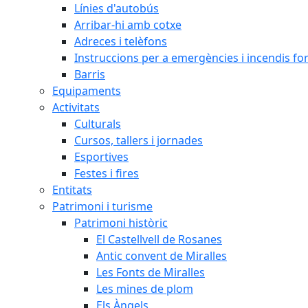
Línies d'autobús
Arribar-hi amb cotxe
Adreces i telèfons
Instruccions per a emergències i incendis for
Barris
Equipaments
Activitats
Culturals
Cursos, tallers i jornades
Esportives
Festes i fires
Entitats
Patrimoni i turisme
Patrimoni històric
El Castellvell de Rosanes
Antic convent de Miralles
Les Fonts de Miralles
Les mines de plom
Els Àngels