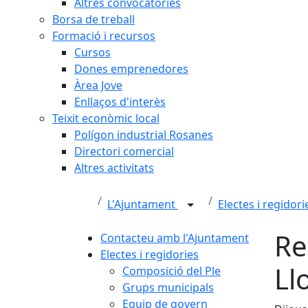
Altres convocatòries
Borsa de treball
Formació i recursos
Cursos
Dones emprenedores
Àrea Jove
Enllaços d'interès
Teixit econòmic local
Polígon industrial Rosanes
Directori comercial
Altres activitats
L'Ajuntament
Electes i regidor
Re
Contacteu amb l'Ajuntament
Electes i regidories
Ll
Composició del Ple
Grups municipals
Equip de govern