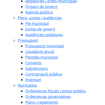
Regidories i àrees municipals
Òrgans de govern
Agenda política
Plens, juntes i audiències
Ple municipal
Juntes de govern
Audiències públiques
Pressupost
Pressupost municipal
Liquidació anual
Plantilla municipal
Convenis
Subvencions
Contractació pública
Inventari
Normativa
Ordenances fiscals i preus públics
Ordenances governatives
Plans i reglaments