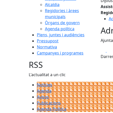
Dijous
Alcaldia
Assis
Regidories i àrees
Regid
municipals
Ad
Òrgans de govern
Adr
Agenda política
Plens, juntes i audiències
Ajunta
Pressupost
Normativa
Fa
Campanyes i programes
Darrer
RSS
L'actualitat a un clic
Notícies
Agenda
Avisos
Publicacions
Agenda Política