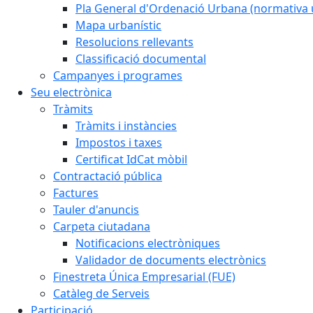
Pla General d'Ordenació Urbana (normativa 
Mapa urbanístic
Resolucions rellevants
Classificació documental
Campanyes i programes
Seu electrònica
Tràmits
Tràmits i instàncies
Impostos i taxes
Certificat IdCat mòbil
Contractació pública
Factures
Tauler d'anuncis
Carpeta ciutadana
Notificacions electròniques
Validador de documents electrònics
Finestreta Única Empresarial (FUE)
Catàleg de Serveis
Participació