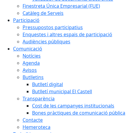
Finestreta Única Empresarial (FUE)
Catàleg de Serveis
Participació
Pressupostos participatius
Enquestes i altres espais de participació
Audiències públiques
Comunicació
Notícies
Agenda
Avisos
Butlletins
Butlletí digital
Butlletí municipal El Castell
Transparència
Cost de les campanyes institucionals
Bones pràctiques de comunicació pública
Contacte
Hemeroteca