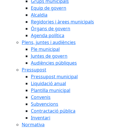
Grups municipals
Equip de govern
Alcaldia
Regidories i àrees municipals
Òrgans de govern
Agenda política
Plens, juntes i audiències
Ple municipal
Juntes de govern
Audiències públiques
Pressupost
Pressupost municipal
Liquidació anual
Plantilla municipal
Convenis
Subvencions
Contractació pública
Inventari
Normativa