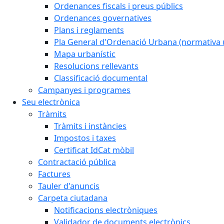
Ordenances fiscals i preus públics
Ordenances governatives
Plans i reglaments
Pla General d'Ordenació Urbana (normativa 
Mapa urbanístic
Resolucions rellevants
Classificació documental
Campanyes i programes
Seu electrònica
Tràmits
Tràmits i instàncies
Impostos i taxes
Certificat IdCat mòbil
Contractació pública
Factures
Tauler d'anuncis
Carpeta ciutadana
Notificacions electròniques
Validador de documents electrònics