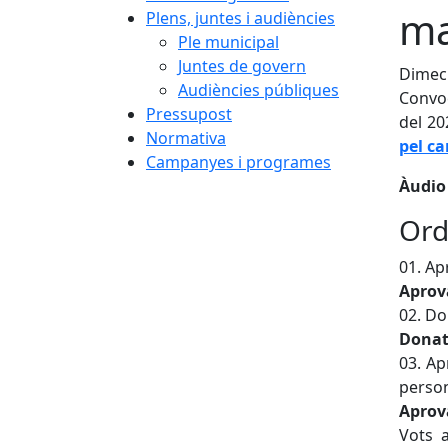
ma
Plens, juntes i audiències
Ple municipal
Juntes de govern
Dimecr
Audiències públiques
Convoc
Pressupost
del 20
Normativa
pel c
Campanyes i programes
Àudio 
Ord
01. Ap
Aprov
02. Do
Dona
03. Ap
perso
Aprov
Vots a