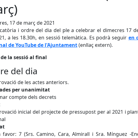
rç)
es, 17 de març de 2021
atòria i ordre del dia del ple a celebrar el dimecres 17 
21, a les 18.30h, en sessió telemàtica. Es podrà seguir
en 
anal de YouTube de l'Ajuntament
(enllaç extern).
de la sessió al final
re del dia
rovació de les actes anteriors.
ades per unanimitat
nar compte dels decrets
t
rovació inicial del projecte de pressupost per al 2021 i plant
nal
at
 favor: 7 (Srs. Camino, Cara, Almirall i Sra. Mínguez -E