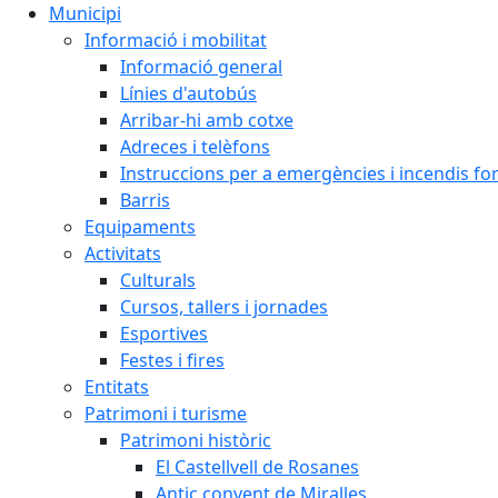
Municipi
Informació i mobilitat
Informació general
Línies d'autobús
Arribar-hi amb cotxe
Adreces i telèfons
Instruccions per a emergències i incendis for
Barris
Equipaments
Activitats
Culturals
Cursos, tallers i jornades
Esportives
Festes i fires
Entitats
Patrimoni i turisme
Patrimoni històric
El Castellvell de Rosanes
Antic convent de Miralles