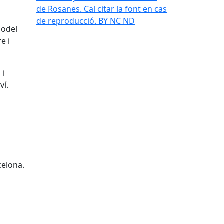
de Rosanes. Cal citar la font en cas
de reproducció. BY NC ND
model
e i
 i
ví.
celona.