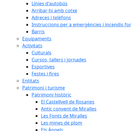
Línies d'autobús
Arribar-hi amb cotxe
Adreces i telèfons
Instruccions per a emergències i incendis for
Barris
Equipaments
Activitats
Culturals
Cursos, tallers i jornades
Esportives
Festes i fires
Entitats
Patrimoni i turisme
Patrimoni històric
El Castellvell de Rosanes
Antic convent de Miralles
Les Fonts de Miralles
Les mines de plom
Els Àngels