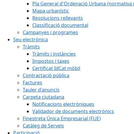
Pla General d'Ordenació Urbana (normativa 
Mapa urbanístic
Resolucions rellevants
Classificació documental
Campanyes i programes
Seu electrònica
Tràmits
Tràmits i instàncies
Impostos i taxes
Certificat IdCat mòbil
Contractació pública
Factures
Tauler d'anuncis
Carpeta ciutadana
Notificacions electròniques
Validador de documents electrònics
Finestreta Única Empresarial (FUE)
Catàleg de Serveis
Participació