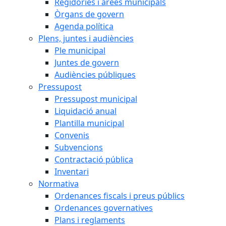
Regidories i àrees municipals
Òrgans de govern
Agenda política
Plens, juntes i audiències
Ple municipal
Juntes de govern
Audiències públiques
Pressupost
Pressupost municipal
Liquidació anual
Plantilla municipal
Convenis
Subvencions
Contractació pública
Inventari
Normativa
Ordenances fiscals i preus públics
Ordenances governatives
Plans i reglaments