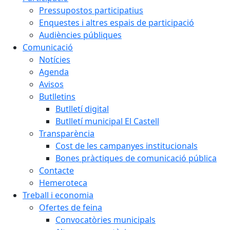
Pressupostos participatius
Enquestes i altres espais de participació
Audiències públiques
Comunicació
Notícies
Agenda
Avisos
Butlletins
Butlletí digital
Butlletí municipal El Castell
Transparència
Cost de les campanyes institucionals
Bones pràctiques de comunicació pública
Contacte
Hemeroteca
Treball i economia
Ofertes de feina
Convocatòries municipals