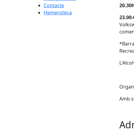
Contacte
20.30h
Hemeroteca
23.00-
Volksw
començ
*Barra
Recreat
L'Alco
Organi
Amb su
Adr