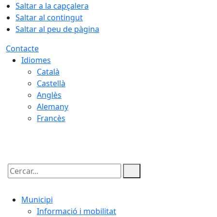
Saltar a la capçalera
Saltar al contingut
Saltar al peu de pàgina
Contacte
Idiomes
Català
Castellà
Anglès
Alemany
Francès
07.08.2026 | 14:54
Cercar:
Municipi
Informació i mobilitat