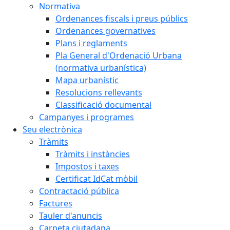
Normativa
Ordenances fiscals i preus públics
Ordenances governatives
Plans i reglaments
Pla General d'Ordenació Urbana
(normativa urbanística)
Mapa urbanístic
Resolucions rellevants
Classificació documental
Campanyes i programes
Seu electrònica
Tràmits
Tràmits i instàncies
Impostos i taxes
Certificat IdCat mòbil
Contractació pública
Factures
Tauler d'anuncis
Carpeta ciutadana