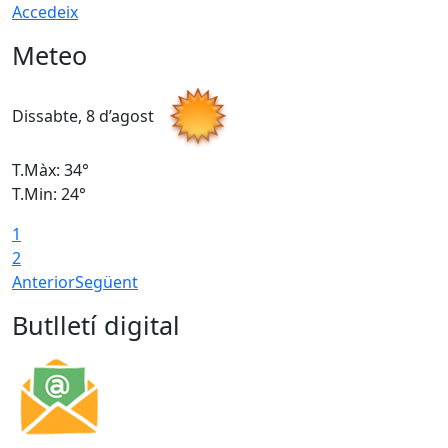
Accedeix
Meteo
Dissabte, 8 d’agost
D
T.Màx: 34°
T
T.Min: 24°
T
1
2
Anterior
Següent
Butlletí digital