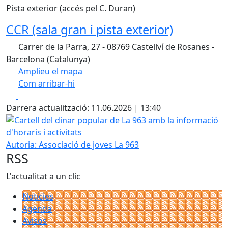
Pista exterior (accés pel C. Duran)
CCR (sala gran i pista exterior)
Carrer de la Parra, 27 - 08769 Castellví de Rosanes -
Barcelona (Catalunya)
Amplieu el mapa
Com arribar-hi
Leaflet
| ©
OpenStreetMap
contributors
Facebook
X
+
Darrera actualització: 11.06.2026 | 13:40
−
Cartell del dinar popular de La 963 amb la informació d'hor
Autoria: Associació de joves La 963
RSS
L'actualitat a un clic
Notícies
Agenda
Avisos