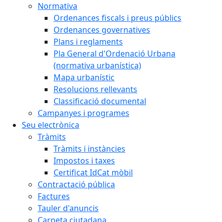
Normativa
Ordenances fiscals i preus públics
Ordenances governatives
Plans i reglaments
Pla General d'Ordenació Urbana
(normativa urbanística)
Mapa urbanístic
Resolucions rellevants
Classificació documental
Campanyes i programes
Seu electrònica
Tràmits
Tràmits i instàncies
Impostos i taxes
Certificat IdCat mòbil
Contractació pública
Factures
Tauler d'anuncis
Carpeta ciutadana