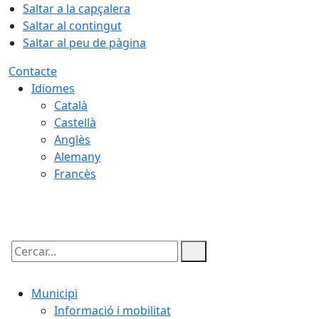
Saltar a la capçalera
Saltar al contingut
Saltar al peu de pàgina
Contacte
Idiomes
Català
Castellà
Anglès
Alemany
Francès
07.08.2026 | 22:44
Cercar:
Municipi
Informació i mobilitat