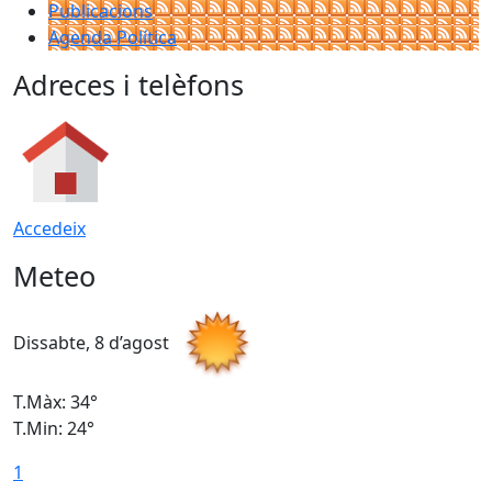
Publicacions
Agenda Política
Adreces i telèfons
Accedeix
Meteo
Dissabte, 8 d’agost
D
T.Màx: 34°
T
T.Min: 24°
T
1