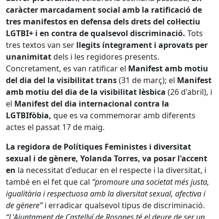
caràcter marcadament social amb la ratificació de
tres manifestos en defensa dels drets del col·lectiu
LGTBI+ i en contra de qualsevol discriminació.
Tots
tres textos van ser
llegits íntegrament i aprovats per
unanimitat
dels i les regidores presents.
Concretament, es van ratificar el
Manifest amb motiu
del dia del la visibilitat trans
(31 de març); el
Manifest
amb motiu del dia de la visibilitat lèsbica
(26 d'abril), i
el
Manifest del dia internacional contra la
LGTBIfòbia,
que es va commemorar amb diferents
actes el passat 17 de maig.
La regidora de Polítiques Feministes i diversitat
sexual i de gènere, Yolanda Torres, va posar l'accent
en
la necessitat d'educar en el respecte i la diversitat, i
també en el fet que cal
“promoure una societat més justa,
igualitària i respectuosa amb la diversitat sexual, afectiva i
de gènere”
i erradicar qualsevol tipus de discriminació.
“L'Ajuntament de Castellví de Rosanes té el deure de ser un