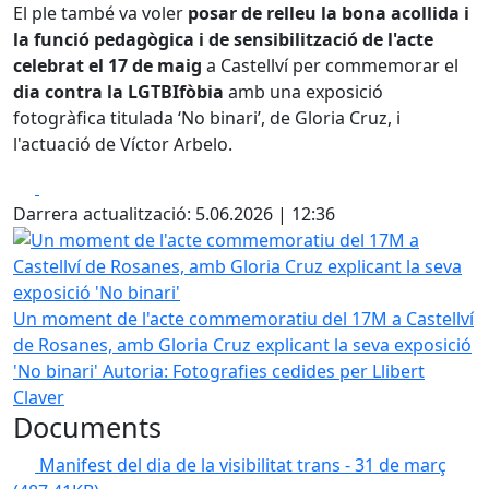
El ple també va voler
posar de relleu la bona acollida i
la funció pedagògica i de sensibilització de l'acte
celebrat el 17 de maig
a Castellví per commemorar el
dia contra la LGTBIfòbia
amb una exposició
fotogràfica titulada ‘No binari’, de Gloria Cruz, i
l'actuació de Víctor Arbelo.
Facebook
X
Darrera actualització: 5.06.2026 | 12:36
Un moment de l'acte commemoratiu del 17M a Castellví de 
Un moment de l'acte commemoratiu del 17M a Castellví
de Rosanes, amb Gloria Cruz explicant la seva exposició
'No binari'
Autoria: Fotografies cedides per Llibert
Claver
Documents
Manifest del dia de la visibilitat trans - 31 de març