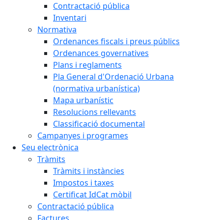
Contractació pública
Inventari
Normativa
Ordenances fiscals i preus públics
Ordenances governatives
Plans i reglaments
Pla General d'Ordenació Urbana
(normativa urbanística)
Mapa urbanístic
Resolucions rellevants
Classificació documental
Campanyes i programes
Seu electrònica
Tràmits
Tràmits i instàncies
Impostos i taxes
Certificat IdCat mòbil
Contractació pública
Factures