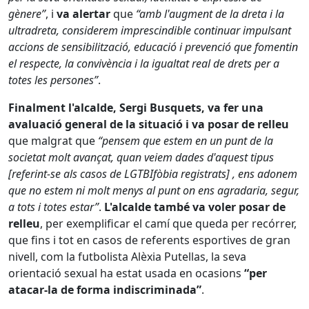
gènere”
, i
va alertar
que
“amb l'augment de la dreta i la
ultradreta, considerem imprescindible continuar impulsant
accions de sensibilització, educació i prevenció que fomentin
el respecte, la convivència i la igualtat real de drets per a
totes les persones”
.
Finalment l'alcalde, Sergi Busquets, va fer una
avaluació general de la situació i va posar de relleu
que malgrat que
“pensem que estem en un punt de la
societat molt avançat, quan veiem dades d'aquest tipus
[referint-se als casos de LGTBIfòbia registrats] , ens adonem
que no estem ni molt menys al punt on ens agradaria, segur,
a tots i totes estar”
.
L'alcalde també va voler posar de
relleu
, per exemplificar el camí que queda per recórrer,
que fins i tot en casos de referents esportives de gran
nivell, com la futbolista Alèxia Putellas, la seva
orientació sexual ha estat usada en ocasions
“per
atacar-la de forma indiscriminada”
.