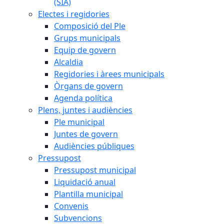
(SIA)
Electes i regidories
Composició del Ple
Grups municipals
Equip de govern
Alcaldia
Regidories i àrees municipals
Òrgans de govern
Agenda política
Plens, juntes i audiències
Ple municipal
Juntes de govern
Audiències públiques
Pressupost
Pressupost municipal
Liquidació anual
Plantilla municipal
Convenis
Subvencions