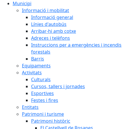
Municipi
Informació i mobilitat
Informació general
Línies d'autobús
Arribar-hi amb cotxe
Adreces i telèfons
Instruccions per a emergències i incendis
forestals
Barris
Equipaments
Activitats
Culturals
Cursos, tallers i jornades
Esportives
Festes i fires
Entitats
Patrimoni i turisme
Patrimoni històric
El Castellvell de Rosanes