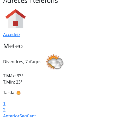
Adreces i telèfons
Accedeix
Meteo
Divendres, 7 d’agost
D
T.Màx: 33°
T
T.Min: 23°
T
Tarda
1
2
Anterior
Següent