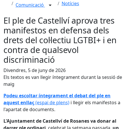
Notícies
Comunicació
El ple de Castellví aprova tres
manifestos en defensa dels
drets del col·lectiu LGTBI+ i en
contra de qualsevol
discriminació
Divendres, 5 de juny de 2026
Els textos es van llegir íntegrament durant la sessió de
maig
Podeu escoltar íntegrament el debat del ple en
aquest enllaç
(espai de plens)
i llegir els manifestos a
l'apartat de documents.
L'Ajuntament de Castellví de Rosanes va donar al
darrer ple ordinari
, celebrat la setmana passada,
un