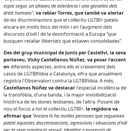
espai segur, un altaveu de tolerància i una garantia dels
drets humans”
,
va reblar Torres, que també va alertar
de les discriminacions que el col·lectiu LGTBI+ pateix
encara en molts llocs del món i en l'augment dels
discursos d'odi i de la desinformació a Europa “que
busquen retallar llibertats que estaven consolidades”.
Des del grup municipal de Junts per Castellví, la seva
portaveu, Vicky Castellanos Núñez, va posar l'accent
en
diferents aspectes, entre ells el creixement dels
casos de LGTBIfòbia a Catalunya, xifra que anualment
registra l'Observatori contra la LGTBIfòbia. A més,
Castellanos Núñez va destacar
l'especial incidència de
la transfòbia, d'una banda, i la major invisibilització
històrica de les dones lesbianes, de l'altra. Posant de
nou el focus a tot el col·lectiu LGTBI+,
la regidora va
afirmar que
“encara hi ha moltes persones que segueixen
patint aquestes discriminacions, agressions i situacions d'odi
per la seva orientació sexual, identitat o expressió de