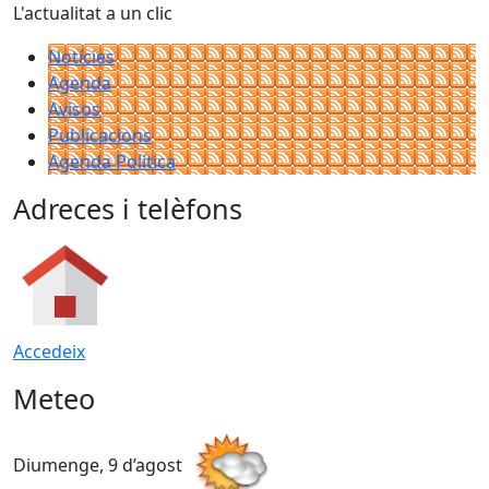
L'actualitat a un clic
Notícies
Agenda
Avisos
Publicacions
Agenda Política
Adreces i telèfons
Accedeix
Meteo
Diumenge, 9 d’agost
D