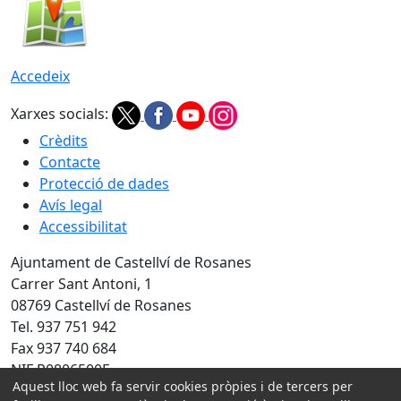
Accedeix
Xarxes socials:
Crèdits
Contacte
Protecció de dades
Avís legal
Accessibilitat
Ajuntament de Castellví de Rosanes
Carrer Sant Antoni, 1
08769 Castellví de Rosanes
Tel. 937 751 942
Fax 937 740 684
NIF P0806500E
Aquest lloc web fa servir cookies pròpies i de tercers per