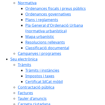
Normativa
Ordenances fiscals i preus públics
Ordenances governatives
Plans i reglaments
Pla General d'Ordenació Urbana
(normativa urbanística)
Mapa urbanístic
Resolucions rellevants
Classificació documental
Campanyes i programes
Seu electrònica
Tràmits
Tràmits i instàncies
Impostos i taxes
Certificat IdCat mòbil
Contractació pública
Factures
Tauler d'anuncis
Carpeta ciutadana