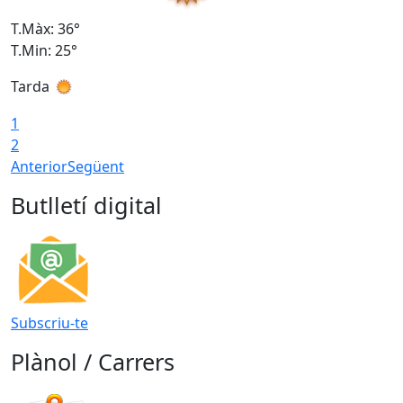
T.Màx: 36°
T
T.Min: 25°
T
Tarda
T
1
2
Anterior
Següent
Butlletí digital
Subscriu-te
Plànol / Carrers