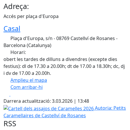
Adreça:
Accés per plaça d'Europa
Casal
Plaça d'Europa, s/n - 08769 Castellví de Rosanes -
Barcelona (Catalunya)
Horari:
obert les tardes de dilluns a divendres (excepte dies
festius): dl de 17.30 a 20.00h; dt de 17.00 a 18.30h; dc, dj
i dv de 17.00 a 20.00h.
Amplieu el mapa
Com arribar-hi
Leaflet
| ©
OpenStreetMap
contributors
Facebook
X
+
Darrera actualització: 3.03.2026 | 13:48
−
Cartell dels assajos de Caramelles 2026
Autoria: Petits
Caramellaires de Castellví de Rosanes
RSS