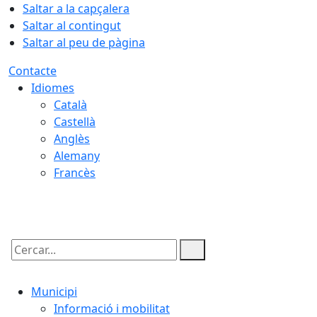
Saltar a la capçalera
Saltar al contingut
Saltar al peu de pàgina
Contacte
Idiomes
Català
Castellà
Anglès
Alemany
Francès
08.08.2026 | 13:57
Cercar:
Municipi
Informació i mobilitat