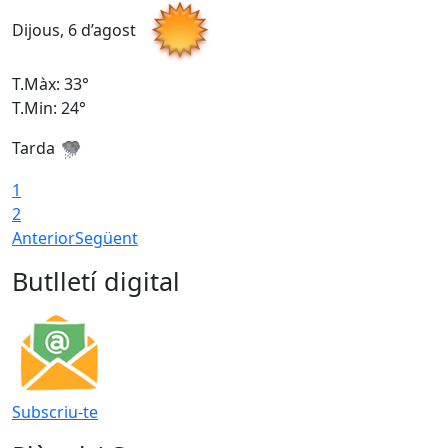
Dijous, 6 d’agost
D
T.Màx: 33°
T
T.Min: 24°
T
Tarda
1
2
Anterior
Següent
Butlletí digital
Subscriu-te