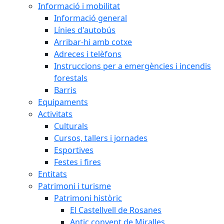
Informació i mobilitat
Informació general
Línies d'autobús
Arribar-hi amb cotxe
Adreces i telèfons
Instruccions per a emergències i incendis
forestals
Barris
Equipaments
Activitats
Culturals
Cursos, tallers i jornades
Esportives
Festes i fires
Entitats
Patrimoni i turisme
Patrimoni històric
El Castellvell de Rosanes
Antic convent de Miralles