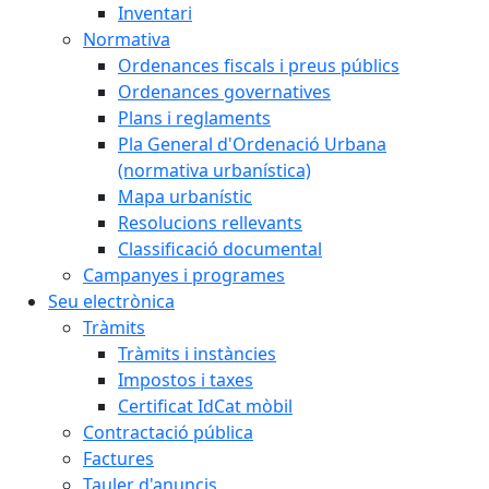
Inventari
Normativa
Ordenances fiscals i preus públics
Ordenances governatives
Plans i reglaments
Pla General d'Ordenació Urbana
(normativa urbanística)
Mapa urbanístic
Resolucions rellevants
Classificació documental
Campanyes i programes
Seu electrònica
Tràmits
Tràmits i instàncies
Impostos i taxes
Certificat IdCat mòbil
Contractació pública
Factures
Tauler d'anuncis