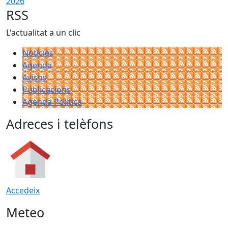
2026
RSS
L'actualitat a un clic
Notícies
Agenda
Avisos
Publicacions
Agenda Política
Adreces i telèfons
Accedeix
Meteo