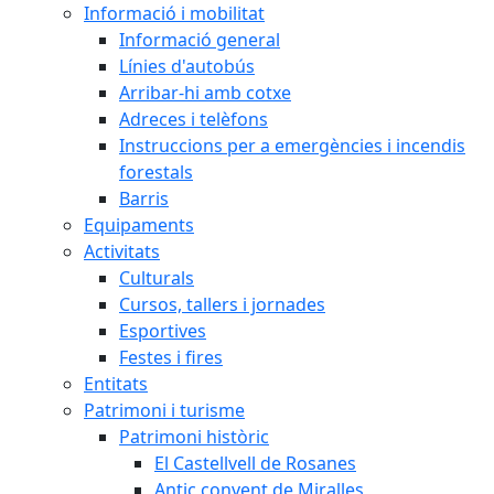
Informació i mobilitat
Informació general
Línies d'autobús
Arribar-hi amb cotxe
Adreces i telèfons
Instruccions per a emergències i incendis
forestals
Barris
Equipaments
Activitats
Culturals
Cursos, tallers i jornades
Esportives
Festes i fires
Entitats
Patrimoni i turisme
Patrimoni històric
El Castellvell de Rosanes
Antic convent de Miralles