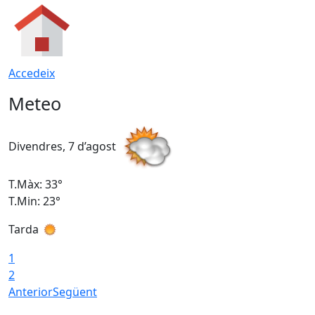
Accedeix
Meteo
Divendres, 7 d’agost
D
T.Màx: 33°
T
T.Min: 23°
T
Tarda
1
2
Anterior
Següent