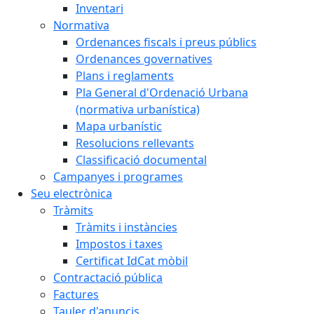
Inventari
Normativa
Ordenances fiscals i preus públics
Ordenances governatives
Plans i reglaments
Pla General d'Ordenació Urbana
(normativa urbanística)
Mapa urbanístic
Resolucions rellevants
Classificació documental
Campanyes i programes
Seu electrònica
Tràmits
Tràmits i instàncies
Impostos i taxes
Certificat IdCat mòbil
Contractació pública
Factures
Tauler d'anuncis