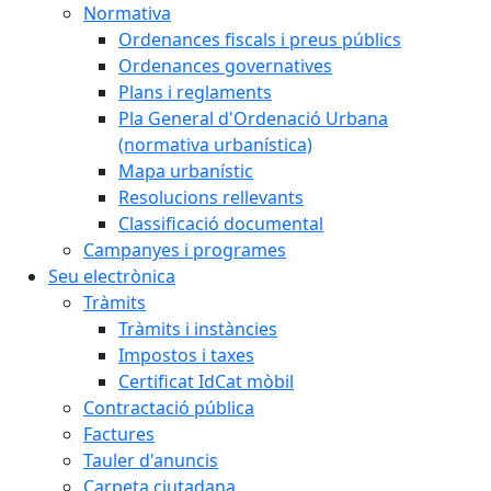
Normativa
Ordenances fiscals i preus públics
Ordenances governatives
Plans i reglaments
Pla General d'Ordenació Urbana
(normativa urbanística)
Mapa urbanístic
Resolucions rellevants
Classificació documental
Campanyes i programes
Seu electrònica
Tràmits
Tràmits i instàncies
Impostos i taxes
Certificat IdCat mòbil
Contractació pública
Factures
Tauler d'anuncis
Carpeta ciutadana