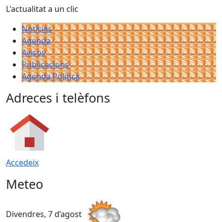
L'actualitat a un clic
Notícies
Agenda
Avisos
Publicacions
Agenda Política
Adreces i telèfons
Accedeix
Meteo
Divendres, 7 d’agost
D