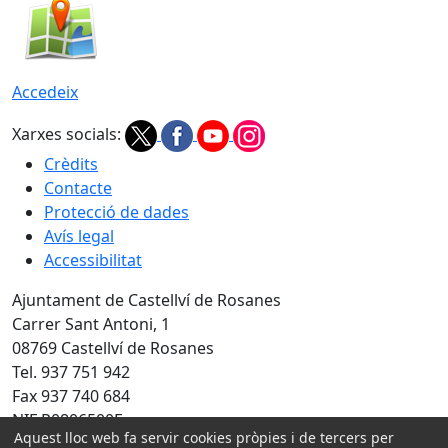
Accedeix
Xarxes socials:
Crèdits
Contacte
Protecció de dades
Avís legal
Accessibilitat
Ajuntament de Castellví de Rosanes
Carrer Sant Antoni, 1
08769 Castellví de Rosanes
Tel. 937 751 942
Fax 937 740 684
NIF P0806500E
Aquest lloc web fa servir cookies pròpies i de tercers per