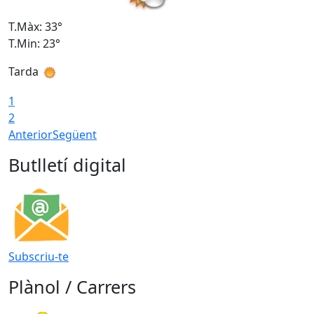
T.Màx: 33°
T
T.Min: 23°
T
Tarda
1
2
Anterior
Següent
Butlletí digital
Subscriu-te
Plànol / Carrers