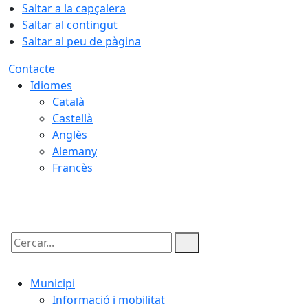
Saltar a la capçalera
Saltar al contingut
Saltar al peu de pàgina
Contacte
Idiomes
Català
Castellà
Anglès
Alemany
Francès
06.08.2026 | 15:56
Cercar:
Municipi
Informació i mobilitat