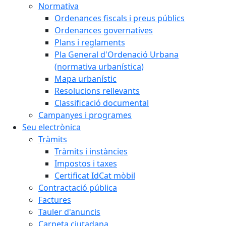
Normativa
Ordenances fiscals i preus públics
Ordenances governatives
Plans i reglaments
Pla General d'Ordenació Urbana
(normativa urbanística)
Mapa urbanístic
Resolucions rellevants
Classificació documental
Campanyes i programes
Seu electrònica
Tràmits
Tràmits i instàncies
Impostos i taxes
Certificat IdCat mòbil
Contractació pública
Factures
Tauler d'anuncis
Carpeta ciutadana