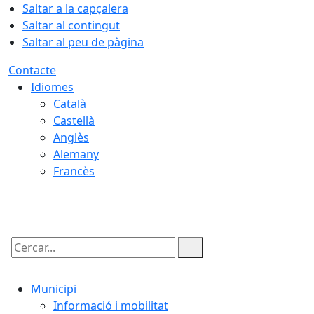
Saltar a la capçalera
Saltar al contingut
Saltar al peu de pàgina
Contacte
Idiomes
Català
Castellà
Anglès
Alemany
Francès
09.08.2026 | 16:06
Cercar:
Municipi
Informació i mobilitat