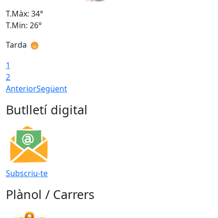
T.Màx: 34°
T
T.Min: 26°
T
Tarda
T
1
2
Anterior
Següent
Butlletí digital
Subscriu-te
Plànol / Carrers