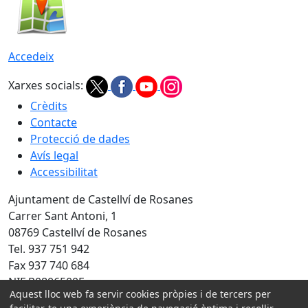
Accedeix
Xarxes socials:
Crèdits
Contacte
Protecció de dades
Avís legal
Accessibilitat
Ajuntament de Castellví de Rosanes
Carrer Sant Antoni, 1
08769 Castellví de Rosanes
Tel. 937 751 942
Fax 937 740 684
NIF P0806500E
Aquest lloc web fa servir cookies pròpies i de tercers per