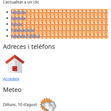
L'actualitat a un clic
Notícies
Agenda
Avisos
Publicacions
Agenda Política
Adreces i telèfons
Accedeix
Meteo
Dilluns, 10 d’agost
D