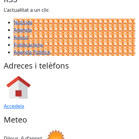
L'actualitat a un clic
Notícies
Agenda
Avisos
Publicacions
Agenda Política
Adreces i telèfons
Accedeix
Meteo
Dijous, 6 d’agost
D