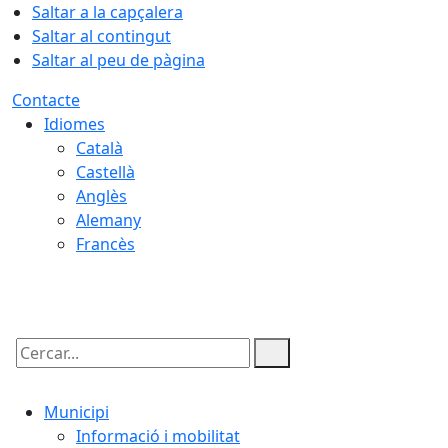
Saltar a la capçalera
Saltar al contingut
Saltar al peu de pàgina
Contacte
Idiomes
Català
Castellà
Anglès
Alemany
Francès
06.08.2026 | 09:48
Cercar:
Municipi
Informació i mobilitat