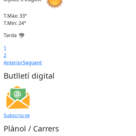
T.Màx: 33°
T
T.Min: 24°
T
Tarda
1
2
Anterior
Següent
Butlletí digital
Subscriu-te
Plànol / Carrers