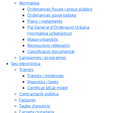
Normativa
Ordenances fiscals i preus públics
Ordenances governatives
Plans i reglaments
Pla General d'Ordenació Urbana
(normativa urbanística)
Mapa urbanístic
Resolucions rellevants
Classificació documental
Campanyes i programes
Seu electrònica
Tràmits
Tràmits i instàncies
Impostos i taxes
Certificat IdCat mòbil
Contractació pública
Factures
Tauler d'anuncis
Carpeta ciutadana