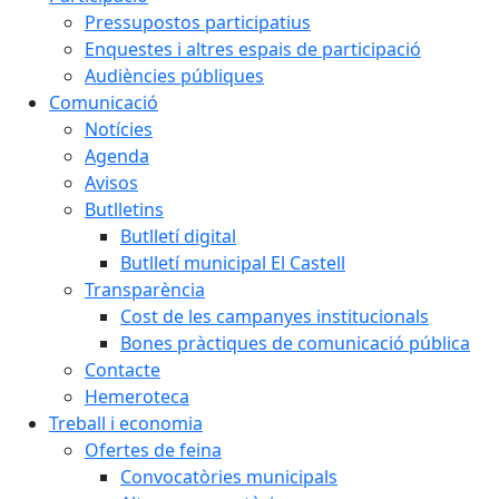
Pressupostos participatius
Enquestes i altres espais de participació
Audiències públiques
Comunicació
Notícies
Agenda
Avisos
Butlletins
Butlletí digital
Butlletí municipal El Castell
Transparència
Cost de les campanyes institucionals
Bones pràctiques de comunicació pública
Contacte
Hemeroteca
Treball i economia
Ofertes de feina
Convocatòries municipals