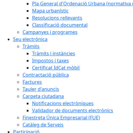
Pla General d'Ordenació Urbana (normativa 
Mapa urbanístic
Resolucions rellevants
Classificació documental
Campanyes i programes
Seu electrònica
Tràmits
Tràmits i instàncies
Impostos i taxes
Certificat IdCat mòbil
Contractació pública
Factures
Tauler d'anuncis
Carpeta ciutadana
Notificacions electròniques
Validador de documents electrònics
Finestreta Única Empresarial (FUE)
Catàleg de Serveis
Participació