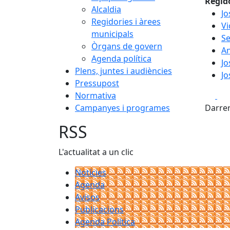
Regid
Alcaldia
Jo
Regidories i àrees
Vi
municipals
Se
Òrgans de govern
An
Agenda política
Jo
Plens, juntes i audiències
Jo
Pressupost
Fa
Normativa
Campanyes i programes
Darrer
RSS
L'actualitat a un clic
Notícies
Agenda
Avisos
Publicacions
Agenda Política