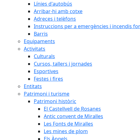
Línies d'autobús
Arribar-hi amb cotxe
Adreces i telèfons
Instruccions per a emergències i incendis for
Barris
Equipaments
Activitats
Culturals
Cursos, tallers i jornades
Esportives
Festes i fires
Entitats
Patrimoni i turisme
Patrimoni històric
El Castellvell de Rosanes
Antic convent de Miralles
Les Fonts de Miralles
Les mines de plom
Els Àngels