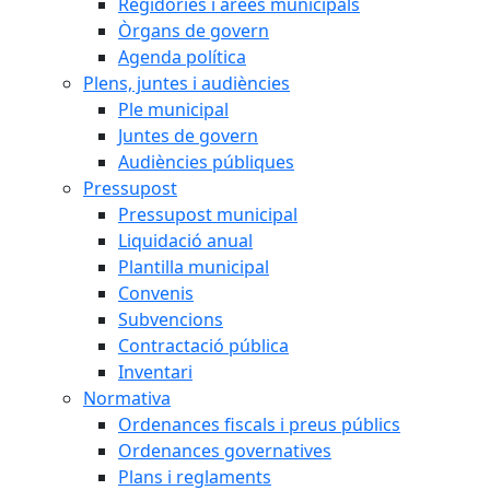
Regidories i àrees municipals
Òrgans de govern
Agenda política
Plens, juntes i audiències
Ple municipal
Juntes de govern
Audiències públiques
Pressupost
Pressupost municipal
Liquidació anual
Plantilla municipal
Convenis
Subvencions
Contractació pública
Inventari
Normativa
Ordenances fiscals i preus públics
Ordenances governatives
Plans i reglaments