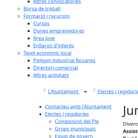
Altres convocatòries
Borsa de treball
Formació i recursos
Cursos
Dones emprenedores
Àrea Jove
Enllaços d'interès
Teixit econòmic local
Polígon industrial Rosanes
Directori comercial
Altres activitats
L'Ajuntament
Electes i regidor
Ju
Contacteu amb l'Ajuntament
Electes i regidories
Composició del Ple
Divend
Grups municipals
Assis
Equip de govern