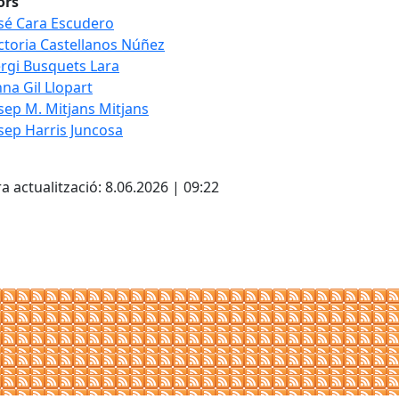
ors
sé Cara Escudero
ctoria Castellanos Núñez
rgi Busquets Lara
na Gil Llopart
sep M. Mitjans Mitjans
sep Harris Juncosa
cebook
X
a actualització: 8.06.2026 | 09:22