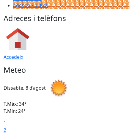
Agenda Política
Adreces i telèfons
Accedeix
Meteo
Dissabte, 8 d’agost
D
T.Màx: 34°
T
T.Min: 24°
T
1
2