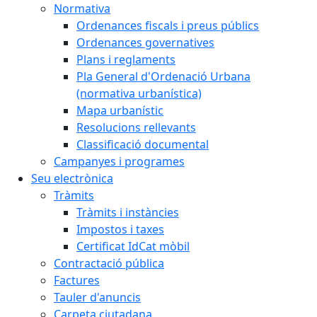
Normativa
Ordenances fiscals i preus públics
Ordenances governatives
Plans i reglaments
Pla General d'Ordenació Urbana
(normativa urbanística)
Mapa urbanístic
Resolucions rellevants
Classificació documental
Campanyes i programes
Seu electrònica
Tràmits
Tràmits i instàncies
Impostos i taxes
Certificat IdCat mòbil
Contractació pública
Factures
Tauler d'anuncis
Carpeta ciutadana