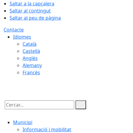
Saltar a la capçalera
Saltar al contingut
Saltar al peu de pàgina
Contacte
Idiomes
Català
Castellà
Anglès
Alemany
Francès
08.08.2026 | 07:15
Cercar:
Municipi
Informació i mobilitat