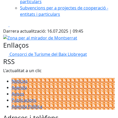
particulars
Subvencions per a projectes de cooperació -
entitats i particulars
Facebook
X
Darrera actualització: 16.07.2025 | 09:45
Zona per al mirador de Montserrat
Enllaços
Consorci de Turisme del Baix Llobregat
RSS
L'actualitat a un clic
Notícies
Agenda
Avisos
Publicacions
Agenda Política
Adreces i telèfons