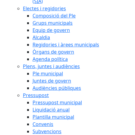
(SIA)
Electes i regidories
Composició del Ple
Grups municipals
Equip de govern
Alcaldia
Regidories i àrees municipals
Òrgans de govern
Agenda política
Plens, juntes i audiències
Ple municipal
Juntes de govern
Audiències públiques
Pressupost
Pressupost municipal
Liquidació anual
Plantilla municipal
Convenis
Subvencions