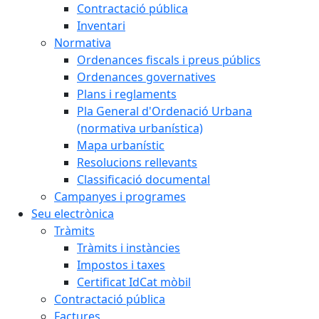
Contractació pública
Inventari
Normativa
Ordenances fiscals i preus públics
Ordenances governatives
Plans i reglaments
Pla General d'Ordenació Urbana
(normativa urbanística)
Mapa urbanístic
Resolucions rellevants
Classificació documental
Campanyes i programes
Seu electrònica
Tràmits
Tràmits i instàncies
Impostos i taxes
Certificat IdCat mòbil
Contractació pública
Factures