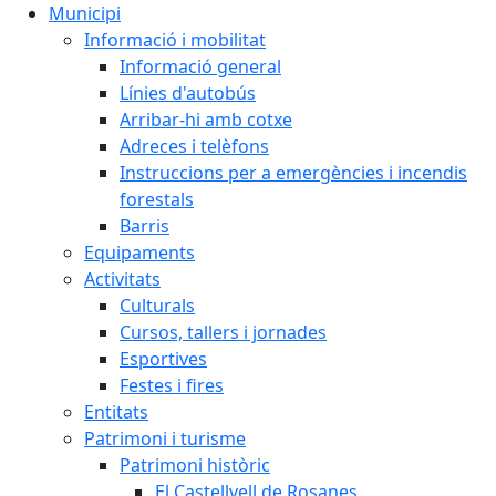
Municipi
Informació i mobilitat
Informació general
Línies d'autobús
Arribar-hi amb cotxe
Adreces i telèfons
Instruccions per a emergències i incendis
forestals
Barris
Equipaments
Activitats
Culturals
Cursos, tallers i jornades
Esportives
Festes i fires
Entitats
Patrimoni i turisme
Patrimoni històric
El Castellvell de Rosanes