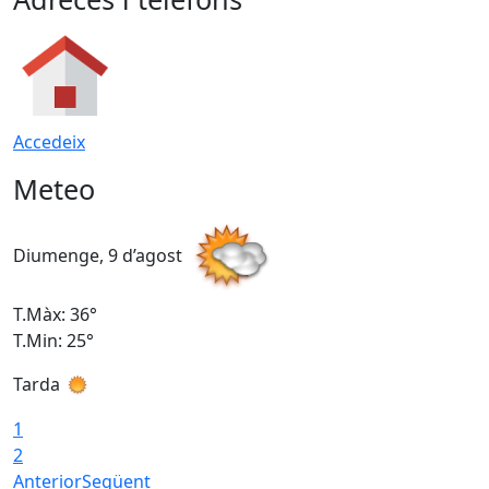
Accedeix
Meteo
Diumenge, 9 d’agost
D
T.Màx: 36°
T
T.Min: 25°
T
Tarda
T
1
2
Anterior
Següent