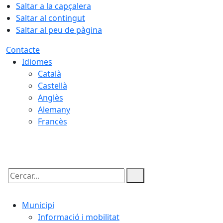
Saltar a la capçalera
Saltar al contingut
Saltar al peu de pàgina
Contacte
Idiomes
Català
Castellà
Anglès
Alemany
Francès
06.08.2026 | 05:51
Cercar:
Municipi
Informació i mobilitat