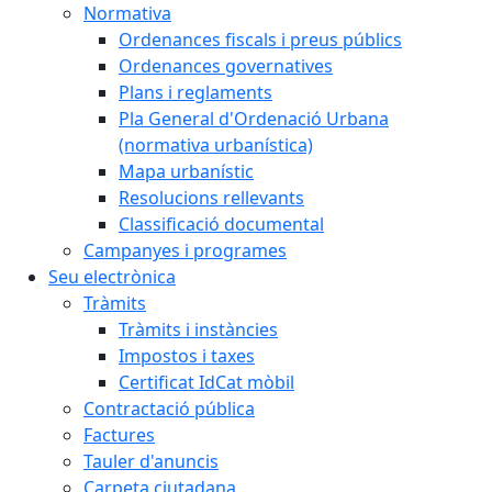
Normativa
Ordenances fiscals i preus públics
Ordenances governatives
Plans i reglaments
Pla General d'Ordenació Urbana
(normativa urbanística)
Mapa urbanístic
Resolucions rellevants
Classificació documental
Campanyes i programes
Seu electrònica
Tràmits
Tràmits i instàncies
Impostos i taxes
Certificat IdCat mòbil
Contractació pública
Factures
Tauler d'anuncis
Carpeta ciutadana