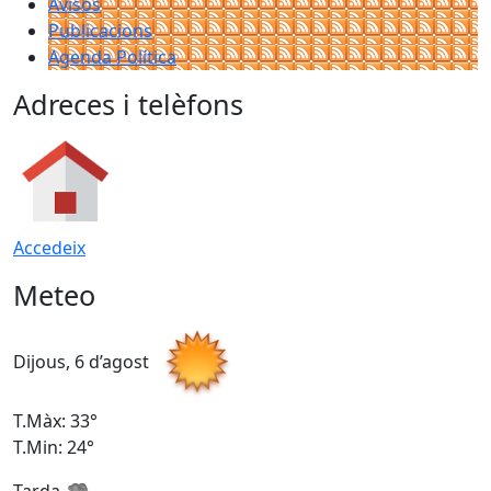
Avisos
Publicacions
Agenda Política
Adreces i telèfons
Accedeix
Meteo
Dijous, 6 d’agost
D
T.Màx: 33°
T
T.Min: 24°
T