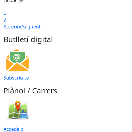
Tarda
1
2
Anterior
Següent
Butlletí digital
Subscriu-te
Plànol / Carrers
Accedeix