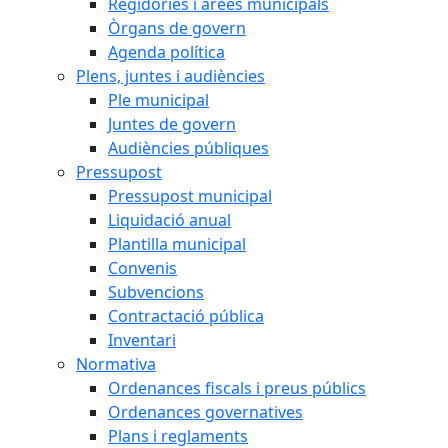
Regidories i àrees municipals
Òrgans de govern
Agenda política
Plens, juntes i audiències
Ple municipal
Juntes de govern
Audiències públiques
Pressupost
Pressupost municipal
Liquidació anual
Plantilla municipal
Convenis
Subvencions
Contractació pública
Inventari
Normativa
Ordenances fiscals i preus públics
Ordenances governatives
Plans i reglaments