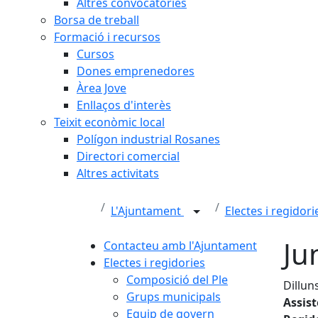
Altres convocatòries
Borsa de treball
Formació i recursos
Cursos
Dones emprenedores
Àrea Jove
Enllaços d'interès
Teixit econòmic local
Polígon industrial Rosanes
Directori comercial
Altres activitats
L'Ajuntament
Electes i regidor
Ju
Contacteu amb l'Ajuntament
Electes i regidories
Composició del Ple
Dillun
Grups municipals
Assis
Equip de govern