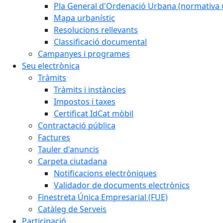
Pla General d'Ordenació Urbana (normativa 
Mapa urbanístic
Resolucions rellevants
Classificació documental
Campanyes i programes
Seu electrònica
Tràmits
Tràmits i instàncies
Impostos i taxes
Certificat IdCat mòbil
Contractació pública
Factures
Tauler d'anuncis
Carpeta ciutadana
Notificacions electròniques
Validador de documents electrònics
Finestreta Única Empresarial (FUE)
Catàleg de Serveis
Participació