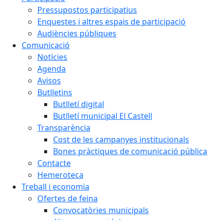
Pressupostos participatius
Enquestes i altres espais de participació
Audiències públiques
Comunicació
Notícies
Agenda
Avisos
Butlletins
Butlletí digital
Butlletí municipal El Castell
Transparència
Cost de les campanyes institucionals
Bones pràctiques de comunicació pública
Contacte
Hemeroteca
Treball i economia
Ofertes de feina
Convocatòries municipals