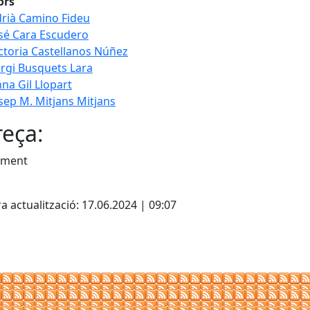
ors
rià Camino Fideu
sé Cara Escudero
ctoria Castellanos Núñez
rgi Busquets Lara
na Gil Llopart
sep M. Mitjans Mitjans
eça:
ament
cebook
X
a actualització: 17.06.2024 | 09:07