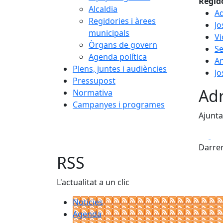
Regid
Alcaldia
Ad
Regidories i àrees
Jo
municipals
Vi
Òrgans de govern
Se
Agenda política
An
Plens, juntes i audiències
Jo
Pressupost
Adr
Normativa
Campanyes i programes
Ajunt
Fa
Darrer
RSS
L'actualitat a un clic
Notícies
Agenda