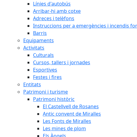
Línies d'autobús
Arribar-hi amb cotxe
Adreces i telèfons
Instruccions per a emergències i incendis for
Barris
Equipaments
Activitats
Culturals
Cursos, tallers i jornades
Esportives
Festes i fires
Entitats
Patrimoni i turisme
Patrimoni històric
El Castellvell de Rosanes
Antic convent de Miralles
Les Fonts de Miralles
Les mines de plom
Els Àngels